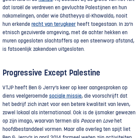
dat Israël de verdreven en gevluchte Palestijnen en hun
nakomelingen, onder wie Ghatheyya al-Khawalda, nooit
hun erkende
recht van terugkeer
heeft toegestaan. In zo’n
etnisch gezuiverde omgeving, met de achter hekken en
muren opgesloten slachtoffers op een steenworp afstand,
is fatsoenlijk zakendoen uitgesloten.
Progressive Except Palestine
VTJP heeft Ben & Jerry’s keer op keer aangesproken op
diens veelgeroemde
sociale missie
, die voorschrijft dat
het bedrijf zich inzet voor een betere kwaliteit van leven,
zowel lokaal als internationaal. Ook is de ijsmaker gewezen
op zijn imago, waarvan termen als
Peace
en
Love
het
hoofdbestanddeel vormen. Maar alle overleg ten spijt liet
Ben & Jerry’s in april 2014 formeel weten zijn activiteiten