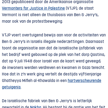
2013 gepubliceerd door de Amerikaanse organisatie
Vermonters for Justice in Palestine
(VTJP); de staat
Vermont is niet alleen de thuisbasis van Ben & Jerry’s,
maar ook van de protestbeweging.
VTJP voert overtuigend bewijs aan voor de activiteiten van
Ben & Jerry’s in Israëls illegale nederzettingen. Daarnaast
toont de organisatie aan dat de Israëlische ijsfabriek van
het bedrijf werd gebouwd op de plek van het dorp Qastina,
dat op 9 juli 1948 door Israël van de kaart werd geveegd;
de inwoners werden verdreven en kwamen in Gaza terecht.
Hoe dat in z’n werk ging vertelt de destijds vijftienjarige
Ghatheyya Mifleh al-Khawalda in een
hartverscheurende
getuigenis
.
De Israëlische fabriek van Ben & Jerry’s is letterlijk
geworteld in de
Nakba
. Hij bestaat bij de gratie van het feit