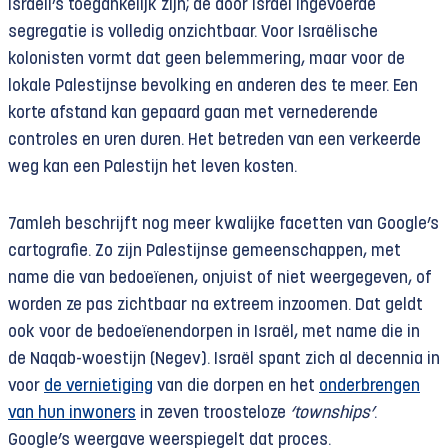
Israëli’s toegankelijk zijn; de door Israël ingevoerde
segregatie is volledig onzichtbaar. Voor Israëlische
kolonisten vormt dat geen belemmering, maar voor de
lokale Palestijnse bevolking en anderen des te meer. Een
korte afstand kan gepaard gaan met vernederende
controles en uren duren. Het betreden van een verkeerde
weg kan een Palestijn het leven kosten.
7amleh beschrijft nog meer kwalijke facetten van Google’s
cartografie. Zo zijn Palestijnse gemeenschappen, met
name die van bedoeïenen, onjuist of niet weergegeven, of
worden ze pas zichtbaar na extreem inzoomen. Dat geldt
ook voor de bedoeïenendorpen in Israël, met name die in
de Naqab-woestijn (Negev). Israël spant zich al decennia in
voor
de vernietiging
van die dorpen en het
onderbrengen
van hun inwoners
in zeven troosteloze
‘townships’
.
Google’s weergave weerspiegelt dat proces.