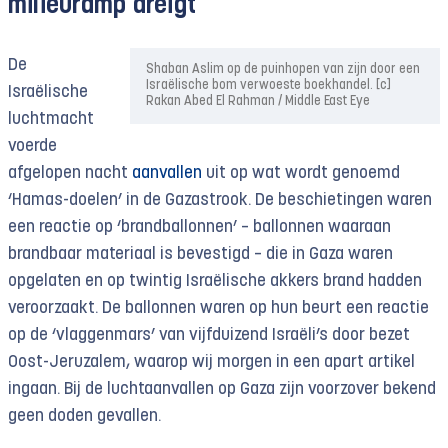
milieuramp dreigt
De
Shaban Aslim op de puinhopen van zijn door een
Israëlische bom verwoeste boekhandel. [c]
Israëlische
Rakan Abed El Rahman / Middle East Eye
luchtmacht
voerde
afgelopen nacht
aanvallen
uit op wat wordt genoemd
‘Hamas-doelen’ in de Gazastrook. De beschietingen waren
een reactie op ‘brandballonnen’ – ballonnen waaraan
brandbaar materiaal is bevestigd – die in Gaza waren
opgelaten en op twintig Israëlische akkers brand hadden
veroorzaakt. De ballonnen waren op hun beurt een reactie
op de ‘vlaggenmars’ van vijfduizend Israëli’s door bezet
Oost-Jeruzalem, waarop wij morgen in een apart artikel
ingaan. Bij de luchtaanvallen op Gaza zijn voorzover bekend
geen doden gevallen.