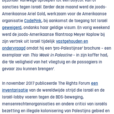
bijzonder vanwege oproepen tot een boycot van of
sancties tegen Israël. Eerder deze maand werd de joods-
Amerikaanse Ariel Gold, werkzaam voor de Amerikaanse
organisatie
CodePink
, bij aankomst de toegang tot Israël
geweigerd
, ondanks haar geldige visum. En vorig weekend
werd de joods-Amerikaanse filantroop Meyer Koplow bij
zijn vertrek uit Israël tijdelijk
vastgehouden en
ondervraagd
omdat hij een ‘pro-Palestijnse’ brochure – een
exemplaar van
This Week in Palestine
– in zijn koffer had,
die ‘de veiligheid van het vliegtuig en de passagiers in
gevaar zou kunnen brengen’.
In november 2017 publiceerde The Rights Forum
een
inventarisatie
van de wereldwijde strijd die Israël en de
Israël-lobby voeren tegen de BDS-beweging,
mensenrechtenorganisaties en andere critici van israëls
bezetting en illegale kolonisering van Palestijns gebied en