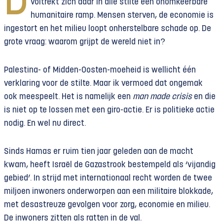
D
voltrekt zich daar in alle stilte een onomkeerbare
humanitaire ramp. Mensen sterven, de economie is
ingestort en het milieu loopt onherstelbare schade op. De
grote vraag: waarom grijpt de wereld niet in?
Palestina- of Midden-Oosten-moeheid is wellicht één
verklaring voor de stilte. Maar ik vermoed dat ongemak
ook meespeelt. Het is namelijk een
man made crisis
en die
is niet op te lossen met een giro-actie. Er is politieke actie
nodig. En wel nu direct.
Sinds Hamas er ruim tien jaar geleden aan de macht
kwam, heeft Israël de Gazastrook bestempeld als ‘vijandig
gebied’. In strijd met internationaal recht worden de twee
miljoen inwoners onderworpen aan een militaire blokkade,
met desastreuze gevolgen voor zorg, economie en milieu.
De inwoners zitten als ratten in de val.