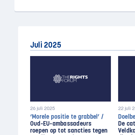
Juli 2025
26 juli 2025
22 juli 
‘Morele positie te grabbel’ /
Doelb
Oud-EU-ambassadeurs
De cat
roepen op tot sancties tegen
Veldk