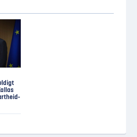
uldigt
allas
artheid-