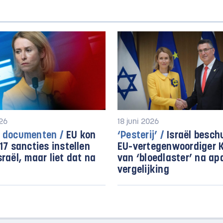
026
18 juni 2026
e documenten /
EU kon
‘Pesterij’ /
Israël besch
017 sancties instellen
EU-vertegenwoordiger K
sraël, maar liet dat na
van ‘bloedlaster’ na ap
vergelijking