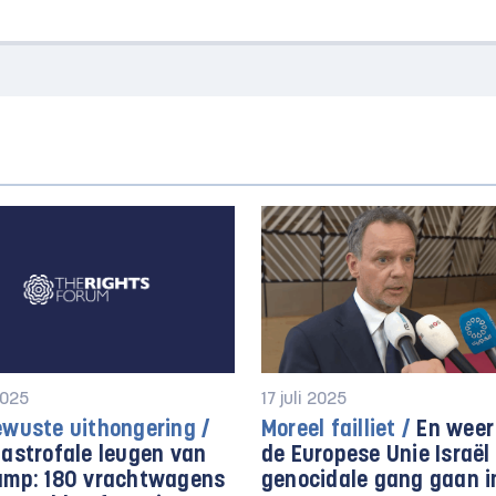
2025
17 juli 2025
ewuste uithongering /
Moreel failliet /
En weer
astrofale leugen van
de Europese Unie Israël 
amp: 180 vrachtwagens
genocidale gang gaan i