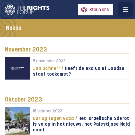
Steun ons
Nakba
November 2023
5 november 2023
Jan Schnerr /
Heeft de exclusief Joodse
staat toekomst?
Oktober 2023
15 oktober 2023
Oorlog tegen Gaza /
Het Israëlische Sderot
is volop in het nieuws, het Palestijnse Najd
nooit