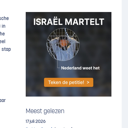
ische
 in
che
eel
n stap
aar
Meest gelezen
17 juli 2026