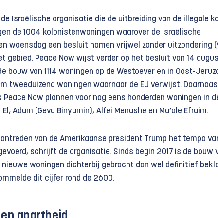
, de Israëlische organisatie die de uitbreiding van de illegale k
iggen de 1004 kolonistenwoningen waarover de Israëlische
pen woensdag een besluit namen vrijwel zonder uitzondering 
zet gebied. Peace Now wijst verder op het besluit van 14 augu
de bouw van 1114 woningen op de Westoever en in Oost-Jeruz
uim tweeduizend woningen waarnaar de EU verwijst. Daarnaas
ns Peace Now plannen voor nog eens honderden woningen in d
it El, Adam (Geva Binyamin), Alfei Menashe en Ma’ale Efraim.
 aantreden van de Amerikaanse president Trump het tempo va
gevoerd, schrijft de organisatie. Sinds begin 2017 is de bouw 
 nieuwe woningen dichterbij gebracht dan wel definitief bekl
ommelde dit cijfer rond de 2600.
 en apartheid