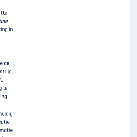
ette
tate
ing in
e de
strijd
t,
g te
ing.
huldig
satie
rmatie