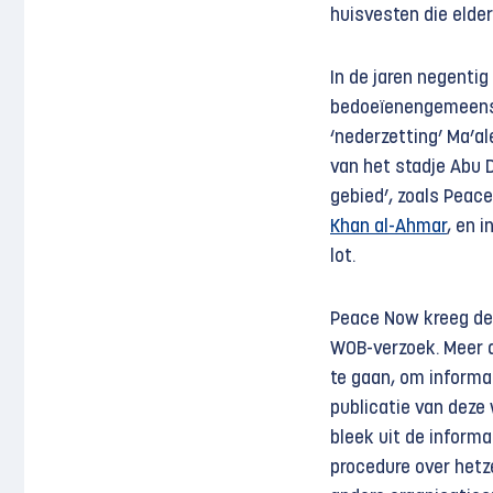
huisvesten die elde
In de jaren negenti
bedoeïenengemeensc
‘nederzetting’ Ma’al
van het stadje Abu 
gebied’, zoals Pea
Khan al-Ahmar
, en 
lot.
Peace Now kreeg de 
WOB-verzoek. Meer d
te gaan, om informat
publicatie van deze
bleek uit de informa
procedure over hetz