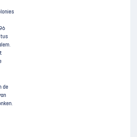
olonies
(96
stus
alem.
t
e
n de
van
onken.