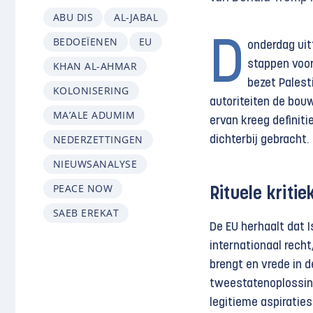
ABU DIS
AL-JABAL
BEDOEÏENEN
EU
D
onderdag uit
stappen voor 
KHAN AL-AHMAR
bezet Palest
KOLONISERING
autoriteiten de bou
MA’ALE ADUMIM
ervan kreeg definiti
NEDERZETTINGEN
dichterbij gebracht.
NIEUWSANALYSE
PEACE NOW
Rituele kritie
SAEB EREKAT
De EU herhaalt dat I
internationaal recht
brengt en vrede in 
tweestatenoplossing
legitieme aspiraties 