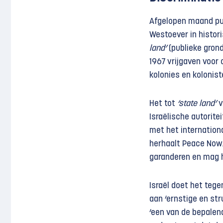
Afgelopen maand pub
Westoever in histori
land’
(publieke grond
1967 vrijgaven voor
kolonies en kolonis
Het tot
‘state land’
v
Israëlische autoritei
met het internationa
herhaalt Peace Now. 
garanderen en mag h
Israël doet het teg
aan ‘ernstige en str
‘een van de bepalen