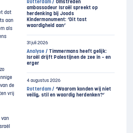
Rotterdam /
Omstreden
ambassadeur Israël spreekt op
et dat
herdenking bij Joods
Kindermonument: ‘Dit tast
ets aan
waardigheid aan’
em als
ens
31 juli 2026
Analyse /
Timmermans heeft gelijk:
Israël drijft Palestijnen de zee in – en
erger
 zo
innige
4 augustus 2026
 van de
Rotterdam /
‘Waarom konden wij niet
en vrij
veilig, stil en waardig herdenken?’
 van
sraël