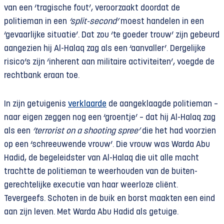
van een ‘tragische fout’, veroorzaakt doordat de
politieman in een
‘split-second’
moest handelen in een
‘gevaarlijke situatie’. Dat zou ‘te goeder trouw’ zijn gebeurd
aangezien hij Al-Halaq zag als een ‘aanvaller’. Dergelijke
risico’s zijn ‘inherent aan militaire activiteiten’, voegde de
rechtbank eraan toe.
In zijn getuigenis
verklaarde
de aangeklaagde politieman –
naar eigen zeggen nog een ‘groentje’ – dat hij Al-Halaq zag
als een
‘terrorist on a shooting spree’
die het had voorzien
op een ‘schreeuwende vrouw’. Die vrouw was Warda Abu
Hadid, de begeleidster van Al-Halaq die uit alle macht
trachtte de politieman te weerhouden van de buiten­
gerechtelijke executie van haar weerloze cliënt.
Tevergeefs. Schoten in de buik en borst maakten een eind
aan zijn leven. Met Warda Abu Hadid als getuige.