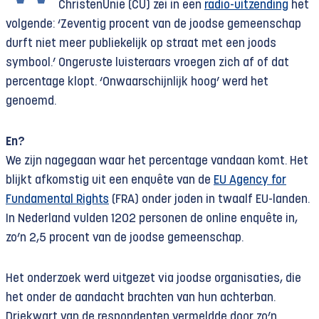
ChristenUnie (CU) zei in een
radio-uitzending
het
volgende: ‘Zeventig procent van de joodse gemeenschap
durft niet meer publiekelijk op straat met een joods
symbool.’ Ongeruste luisteraars vroegen zich af of dat
percentage klopt. ‘Onwaarschijnlijk hoog’ werd het
genoemd.
En?
We zijn nagegaan waar het percentage vandaan komt. Het
blijkt afkomstig uit een enquête van de
EU Agency for
Fundamental Rights
(FRA) onder joden in twaalf EU-landen.
In Nederland vulden 1202 personen de online enquête in,
zo’n 2,5 procent van de joodse gemeenschap.
Het onderzoek werd uitgezet via joodse organisaties, die
het onder de aandacht brachten van hun achterban.
Driekwart van de respondenten vermeldde door zo’n