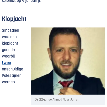
kolonist op 9 januari jl.
Klopjacht
Sindsdien
was een
klopjacht
gaande
waarbij
twee
onschuldige
Palestijnen
werden
De 22-jarige Ahmad Nasr Jarrar.