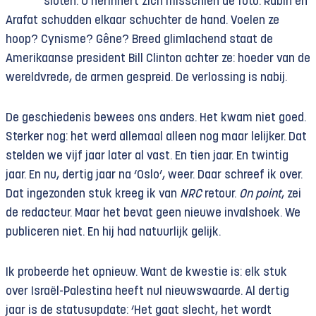
sloten. U herinnert zich misschien de foto. Rabin en
Arafat schudden elkaar schuchter de hand. Voelen ze
hoop? Cynisme? Gêne? Breed glimlachend staat de
Amerikaanse president Bill Clinton achter ze: hoeder van de
wereldvrede, de armen gespreid. De verlossing is nabij.
De geschiedenis bewees ons anders. Het kwam niet goed.
Sterker nog: het werd allemaal alleen nog maar lelijker. Dat
stelden we vijf jaar later al vast. En tien jaar. En twintig
jaar. En nu, dertig jaar na ‘Oslo’, weer. Daar schreef ik over.
Dat ingezonden stuk kreeg ik van
NRC
retour.
On point
, zei
de redacteur. Maar het bevat geen nieuwe invalshoek. We
publiceren niet. En hij had natuurlijk gelijk.
Ik probeerde het opnieuw. Want de kwestie is: elk stuk
over Israël-Palestina heeft nul nieuwswaarde. Al dertig
jaar is de statusupdate: ‘Het gaat slecht, het wordt