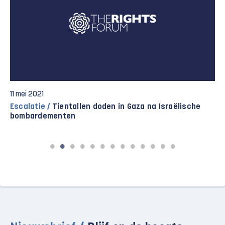
10 mei 2021
Sheikh Jarrah /
Escalatie in Oost-Jeruzalem houdt
grote risico’s in