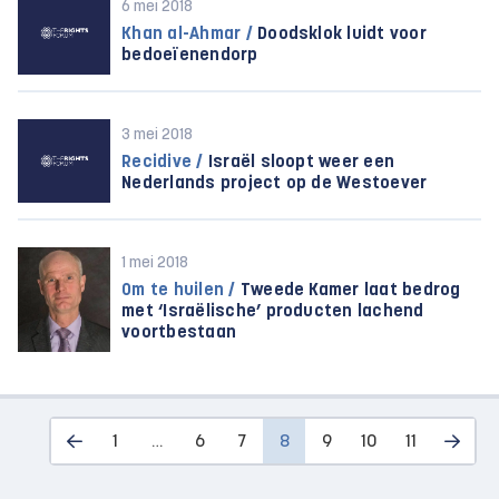
6 mei 2018
Khan al-Ahmar /
Doodsklok luidt voor
bedoeïenendorp
3 mei 2018
Recidive /
Israël sloopt weer een
Nederlands project op de Westoever
1 mei 2018
Om te huilen /
Tweede Kamer laat bedrog
met ‘Israëlische’ producten lachend
voortbestaan
1
…
6
7
8
9
10
11