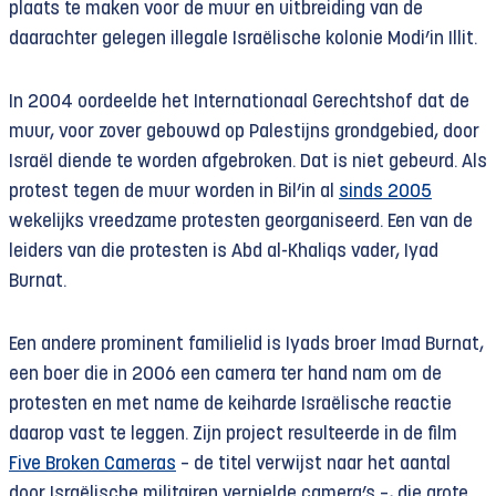
plaats te maken voor de muur en uitbreiding van de
daarachter gelegen illegale Israëlische kolonie Modi’in Illit.
In 2004 oordeelde het Internationaal Gerechtshof dat de
muur, voor zover gebouwd op Palestijns grondgebied, door
Israël diende te worden afgebroken. Dat is niet gebeurd. Als
protest tegen de muur worden in Bil’in al
sinds 2005
wekelijks vreedzame protesten georganiseerd. Een van de
leiders van die protesten is Abd al-Khaliqs vader, Iyad
Burnat.
Een andere prominent familielid is Iyads broer Imad Burnat,
een boer die in 2006 een camera ter hand nam om de
protesten en met name de keiharde Israëlische reactie
daarop vast te leggen. Zijn project resulteerde in de film
Five Broken Cameras
– de titel verwijst naar het aantal
door Israëlische militairen vernielde camera’s –, die grote