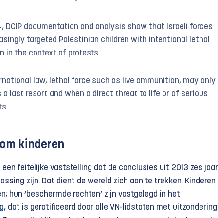
, DCIP documentation and analysis show that Israeli forces
asingly targeted Palestinian children with intentional lethal
en in the context of protests.
rnational law, lethal force such as live ammunition, may only
 a last resort and when a direct threat to life or of serious
ts.
 om kinderen
een feitelijke vaststelling dat de conclusies uit 2013 zes jaar
ssing zijn. Dat dient de wereld zich aan te trekken. Kinderen
; hun ‘beschermde rechten’ zijn vastgelegd in het
ag
, dat is geratificeerd door alle VN-lidstaten met uitzondering