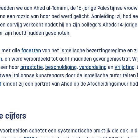
edden we aan Ahed al-Tamimi, de 16-jarige Palestijnse vrouw 
s een razzia van haar bed werd gelicht. Aanleiding: zij had e
een oorvijg verkocht nadat hij en zijn collega’s Aheds 14-jarige
or zijn hoofd hadden geschoten.
 met alle
facetten
van het Israëlische bezettingsregime en zi
n
, en werd veroordeeld tot acht maanden gevangenisstraf. Wi
meer haar
arrestatie
,
beschuldiging
,
veroordeling
en
vrijlating
.
wee Italiaanse kunstenaars door de Israëlische autoriteiten 
t
omdat zij een portret van Ahed op de Afscheidingsmuur ha
e cijfers
 voorbeelden schetst een systematische praktijk die ook in d