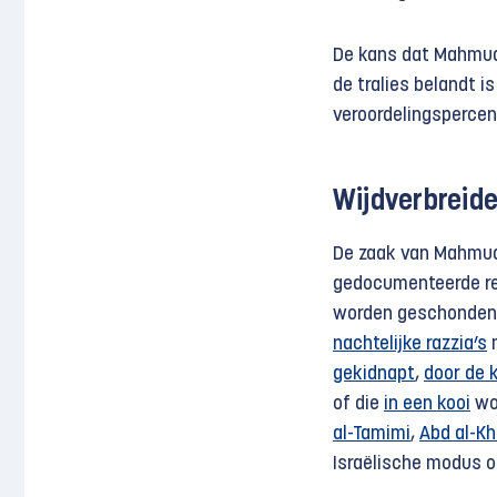
De kans dat Mahmud,
de tralies belandt i
veroordelingspercen
Wijdverbreide 
De zaak van Mahmud 
gedocumenteerde rea
worden geschonden. 
nachtelijke razzia’s
m
gekidnapt
,
door de 
of die
in een kooi
wor
al-Tamimi
,
Abd al-Kh
Israëlische modus o