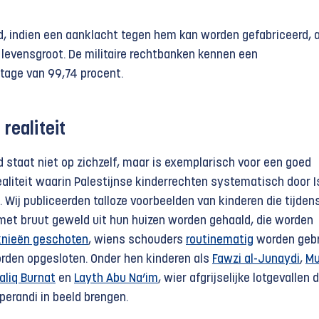
 indien een aanklacht tegen hem kan worden gefabriceerd, 
s levensgroot. De militaire rechtbanken kennen een
tage van 99,74 procent.
realiteit
staat niet op zichzelf, maar is exemplarisch voor een goed
liteit waarin Palestijnse kinderrechten systematisch door I
Wij publiceerden talloze voorbeelden van kinderen die tijden
et bruut geweld uit hun huizen worden gehaald, die worden
knieën geschoten
, wiens schouders
routinematig
worden gebr
den opgesloten. Onder hen kinderen als
Fawzi al-Junaydi
,
M
aliq Burnat
en
Layth Abu Na’im
, wier afgrijselijke lotgevallen 
perandi in beeld brengen.