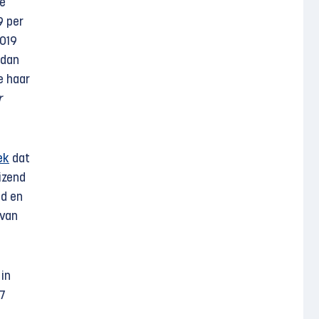
se
9 per
2019
 dan
e haar
r
ek
dat
izend
ld en
 van
 in
7