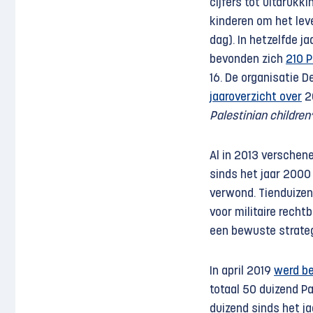
cijfers tot uitdrukki
kinderen om het lev
dag). In hetzelfde j
bevonden zich
210 P
16. De organisatie D
jaaroverzicht over
20
Palestinian children’
Al in 2013 verschen
sinds het jaar 2000
verwond. Tienduizend
voor militaire recht
een bewuste strateg
In april 2019
werd b
totaal 50 duizend Pa
duizend sinds het j