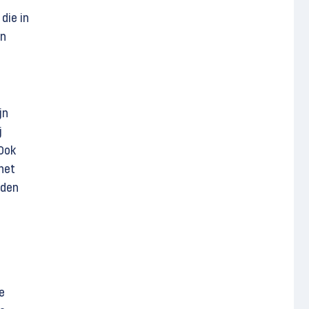
die in
en
jn
j
 Ook
het
dden
e