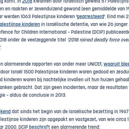
ng komt. In
2018
kwamen door Israëlisch geweld 57 Palestijn
en en raakten er zevenduizend gewond (een gemiddelde van 1
aar werden 1063 Palestijnse kinderen ‘
gearresteerd
’. Eind mei 
alestijnse kinderen
in Israëlische detentie, van wie 26 jonger
efence for Children International – Palestine (DCIP) publiceerd
18 onder de veelzeggende titel
‘2018 rained deadly force ove
.
en alarmerende rapporten van onder meer UNICEF,
waaruit ble
 door Israël 1500 Palestijnse kinderen waren gedood en zesdu
 kinderen waren bij nachtelijke invallen uit hun huizen gehaa
banken gebracht. Dat zijn geen incidenten, maar de resultaten
ie – aldus de conclusie in 2013.
ekend
dat sinds het begin van de Israëlische bezetting in 1967
lestijnse kinderen zijn opgepakt en vastgezet, van wie circa 1
aar 2000. DCIP
beschrijft
een alarmerende trend: