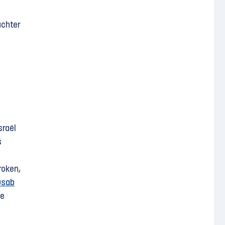
achter
sraël
s
oken,
usab
de