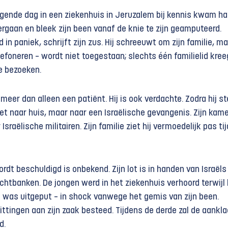
ende dag in een ziekenhuis in Jeruzalem bij kennis kwam had
rgaan en bleek zijn been vanaf de knie te zijn geamputeerd.
in paniek, schrijft zijn zus. Hij schreeuwt om zijn familie, m
lefoneren – wordt niet toegestaan; slechts één familielid kree
 bezoeken.
eer dan alleen een patiënt. Hij is ook verdachte. Zodra hij st
iet naar huis, maar naar een Israëlische gevangenis. Zijn kam
sraëlische militairen. Zijn familie ziet hij vermoedelijk pas ti
t beschuldigd is onbekend. Zijn lot is in handen van Israëls
echtbanken. De jongen werd in het ziekenhuis verhoord terwijl 
 was uitgeput – in shock vanwege het gemis van zijn been.
ittingen aan zijn zaak besteed. Tijdens de derde zal de aankl
d.