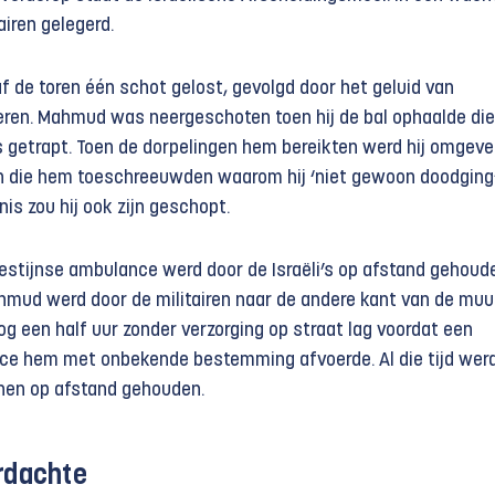
tairen gelegerd.
f de toren één schot gelost, gevolgd door het geluid van
en. Mahmud was neergeschoten toen hij de bal ophaalde die
s getrapt. Toen de dorpelingen hem bereikten werd hij omgeve
ren die hem toeschreeuwden waarom hij ‘niet gewoon doodging’
nis zou hij ook zijn geschopt.
estijnse ambulance werd door de Israëli’s op afstand gehoud
mud werd door de militairen naar de andere kant van de muu
og een half uur zonder verzorging op straat lag voordat een
nce hem met onbekende bestemming afvoerde. Al die tijd wer
nen op afstand gehouden.
rdachte