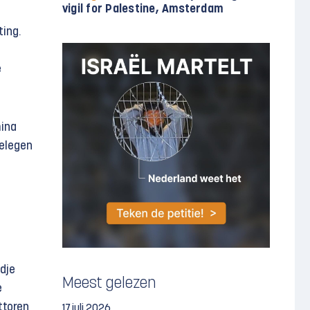
vigil for Palestine, Amsterdam
ting.
e
mina
gelegen
dje
Meest gelezen
e
ttoren
17 juli 2026