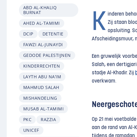
ABD AL-KHALIQ
BURNAT
K
inderen beho
Zij staan blo
AHED AL-TAMIMI
opsluiting. 
DCIP
DETENTIE
Afscheidingsmuur, m
FAWZI AL-JUNAYDI
GEDODE PALESTIJNEN
Een gruwelijk voorb
Salah, een dertigjar
KINDERRECHTEN
stadje Al-Khadir. Zij
LAYTH ABU NA’IM
overkwam.
MAHMUD SALAH
MISHANDELING
Neergeschote
MUSAB AL-TAMIMI
PKC
RAZZIA
Op 21 mei voetbalde
aan de rand van Al-
UNICEF
tijdens de ramadan.