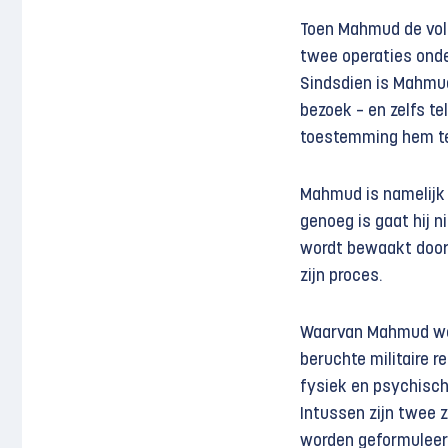
Toen Mahmud de volg
twee operaties onde
Sindsdien is Mahmud 
bezoek – en zelfs te
toestemming hem te
Mahmud is namelijk m
genoeg is gaat hij n
wordt bewaakt door I
zijn proces.
Waarvan Mahmud word
beruchte militaire r
fysiek en psychisch
Intussen zijn twee z
worden geformuleer