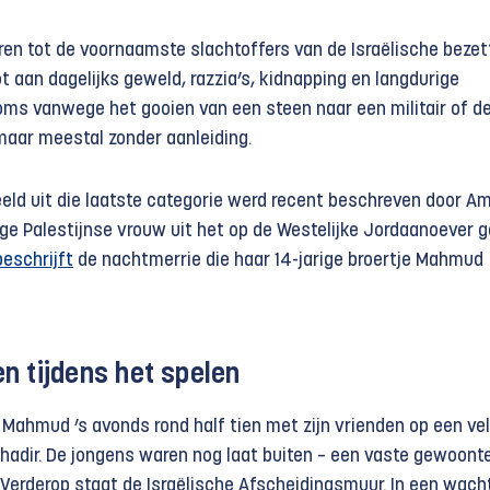
ren tot de voornaamste slachtoffers van de Israëlische bezet
ot aan dagelijks geweld, razzia’s, kidnapping en langdurige
Soms vanwege het gooien van een steen naar een militair of d
aar meestal zonder aanleiding.
eeld uit die laatste categorie werd recent beschreven door A
ige Palestijnse vrouw uit het op de Westelijke Jordaanoever 
beschrijft
de nachtmerrie die haar 14-jarige broertje Mahmud
n tijdens het spelen
 Mahmud ’s avonds rond half tien met zijn vrienden op een vel
Khadir. De jongens waren nog laat buiten – een vaste gewoont
 Verderop staat de Israëlische Afscheidingsmuur. In een wach