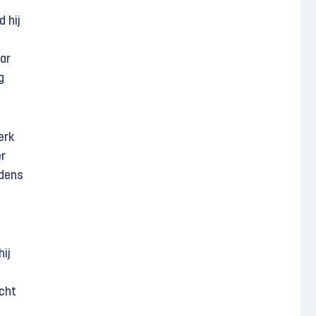
 hij
aar
g
erk
er
jdens
hij
acht