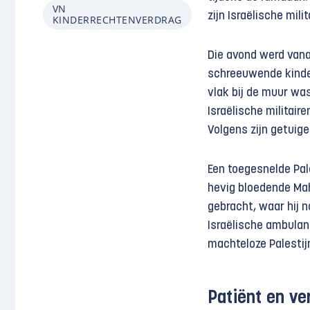
VN
zijn Israëlische mili
KINDERRECHTENVERDRAG
Die avond werd vana
schreeuwende kinder
vlak bij de muur wa
Israëlische militai
Volgens zijn getuige
Een toegesnelde Pal
hevig bloedende Mah
gebracht, waar hij n
Israëlische ambula
machteloze Palestij
Patiënt en ve