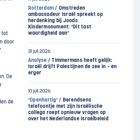
Rotterdam /
Omstreden
ambassadeur Israël spreekt op
herdenking bij Joods
Kindermonument: ‘Dit tast
waardigheid aan’
 tot
n door
.
31 juli 2026
Analyse /
Timmermans heeft gelijk:
Israël drijft Palestijnen de zee in – en
erger
en. De
r
10 juli 2026
‘Openhartig’ /
Berendsens
den de
telefoontje met zijn Israëlische
collega roept opnieuw vragen op
over het Nederlandse Israëlbeleid