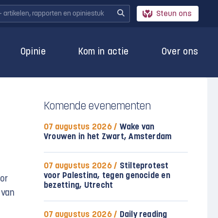
Steun ons
Opinie
Kom in actie
Over ons
Komende evenementen
07 augustus 2026 /
Wake van
Vrouwen in het Zwart, Amsterdam
07 augustus 2026 /
Stilteprotest
voor Palestina, tegen genocide en
oor
bezetting, Utrecht
 van
07 augustus 2026 /
Daily reading