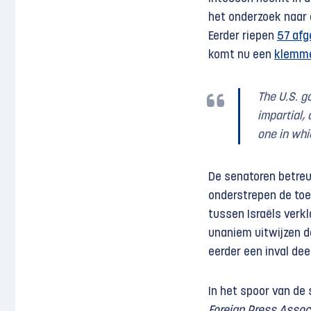
het onderzoek naar 
Eerder riepen
57 afg
komt nu een
klemme
The U.S. g
impartial,
one in whic
De senatoren betreu
onderstrepen de toe
tussen Israëls verk
unaniem uitwijzen d
eerder een inval dee
In het spoor van de
Foreign Press Assoc