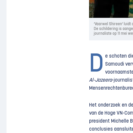
‘Vaarwel Shireen’ luid
De schildering is aange
journaliste op 11 mei 
D
e schoten di
Samoudi verw
voornaamste 
Al-Jazeera
-journali
Mensenrechtenburea
Het onderzoek en d
van de Hoge VN-Com
president Michelle 
conclusies aansluit