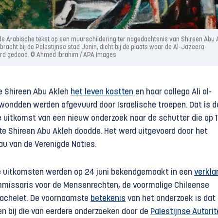
t de Arabische tekst op een muurschildering ter nagedachtenis van Shireen Abu 
bracht bij de Palestijnse stad Jenin, dicht bij de plaats waar de Al-Jazeera-
werd gedood. © Ahmed Ibrahim / APA Images
e Shireen Abu Akleh
het leven kostten
en haar collega Ali al-
ondden werden afgevuurd door Israëlische troepen. Dat is d
uitkomst van een nieuw onderzoek naar de schutter die op 1
ste Shireen Abu Akleh doodde. Het werd uitgevoerd door het
u van de Verenigde Naties.
e uitkomsten werden op 24 juni bekendgemaakt in een
verkla
missaris voor de Mensenrechten, de voormalige Chileense
Bachelet. De voornaamste
betekenis
van het onderzoek is dat
en bij die van eerdere onderzoeken door de
Palestijnse Autorit