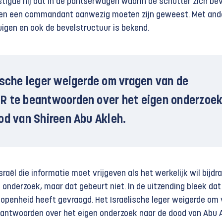
stigde hij dat in de pantserwagen waarin de schutter zich be
n en een commandant aanwezig moeten zijn geweest. Met and
uigen en ook de bevelstructuur is bekend.
ische leger weigerde om vragen van de
R te beantwoorden over het eigen onderzoe
od van Shireen Abu Akleh.
sraël die informatie moet vrijgeven als het werkelijk wil bijdr
 onderzoek, maar dat gebeurt niet. In de uitzending bleek dat
openheid heeft gevraagd. Het Israëlische leger weigerde om
antwoorden over het eigen onderzoek naar de dood van Abu A