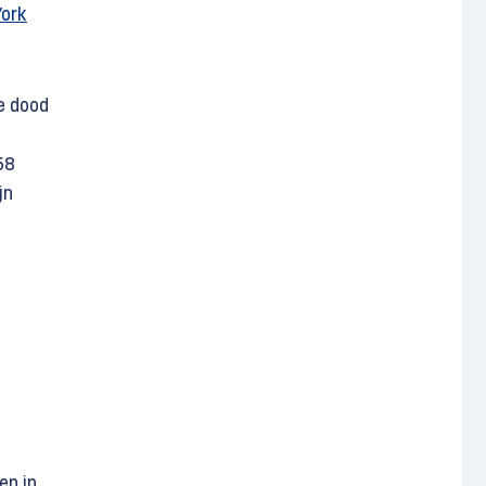
York
de dood
58
jn
en in