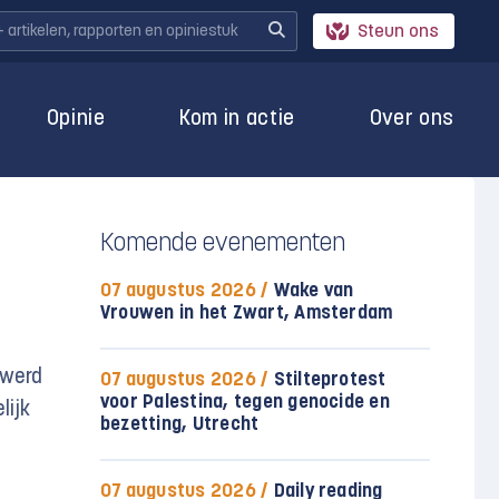
Steun ons
Opinie
Kom in actie
Over ons
Komende evenementen
07 augustus 2026 /
Wake van
Vrouwen in het Zwart, Amsterdam
 werd
07 augustus 2026 /
Stilteprotest
voor Palestina, tegen genocide en
lijk
bezetting, Utrecht
l
07 augustus 2026 /
Daily reading