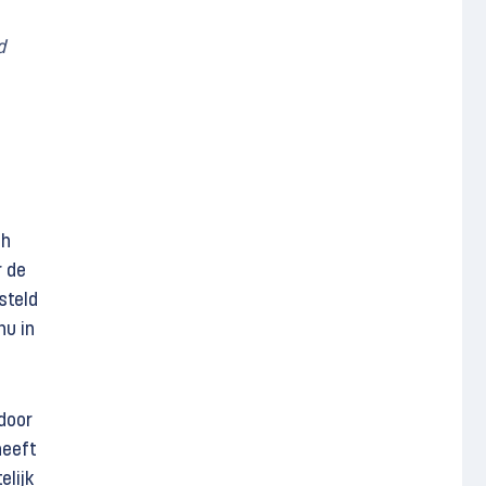
d
eh
r de
steld
nu in
door
heeft
elijk