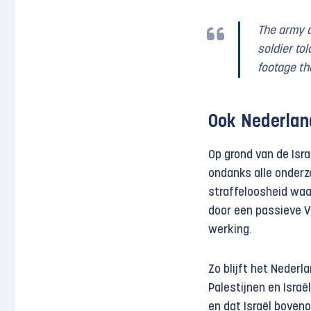
The army 
soldier to
footage th
Ook Nederlan
Op grond van de Isr
ondanks alle onderz
straffeloosheid waa
door een passieve 
werking.
Zo blijft het Neder
Palestijnen en Israë
en dat Israël boveno