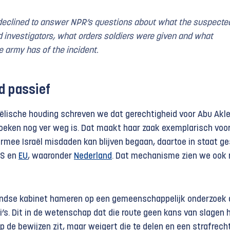
declined to answer NPR’s questions about what the suspecte
ld investigators, what orders soldiers were given and what
e army has of the incident.
d passief
aëlische houding schreven we dat gerechtigheid voor Abu Akl
oeken nog ver weg is. Dat maakt haar zaak exemplarisch voo
rmee Israël misdaden kan blijven begaan, daartoe in staat ge
VS en
EU
, waaronder
Nederland
. Dat mechanisme zien we ook 
landse kabinet hameren op een gemeenschappelijk onderzoek 
li’s. Dit in de wetenschap dat die route geen kans van slagen 
p de bewijzen zit, maar weigert die te delen en een strafrecht