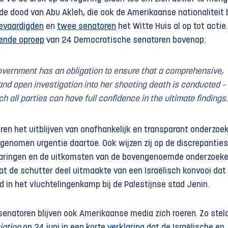
de dood van Abu Akleh, die ook de Amerikaanse nationaliteit 
evaardigden
en
twee senatoren
het Witte Huis al op tot actie
nde oproep
van 24 Democratische senatoren bovenop:
overnment has an obligation to ensure that a comprehensive,
 and open investigation into her shooting death is conducted
–
h all parties can have full confidence in the ultimate findings.
ren het uitblijven van onafhankelijk en transparant onderzoe
genomen urgentie daartoe. Ook wijzen zij op de discrepanties
laringen en de uitkomsten van de bovengenoemde onderzoeke
at de schutter deel uitmaakte van een Israëlisch konvooi dat
d in het vluchtelingenkamp bij de Palestijnse stad Jenin.
 senatoren blijven ook Amerikaanse media zich roeren. Zo stel
iation
op 24 juni in een korte
verklaring
dat de Israëlische en