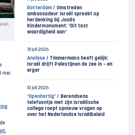
Rotterdam /
Omstreden
ambassadeur Israël spreekt op
herdenking bij Joods
Akleh.
Kindermonument: ‘Dit tast
waardigheid aan’
31 juli 2026
Analyse /
Timmermans heeft gelijk:
Israël drijft Palestijnen de zee in – en
e
erger
1 mei
10 juli 2026
‘Openhartig’ /
Berendsens
telefoontje met zijn Israëlische
ring
collega roept opnieuw vragen op
over het Nederlandse Israëlbeleid
 de
eit
,