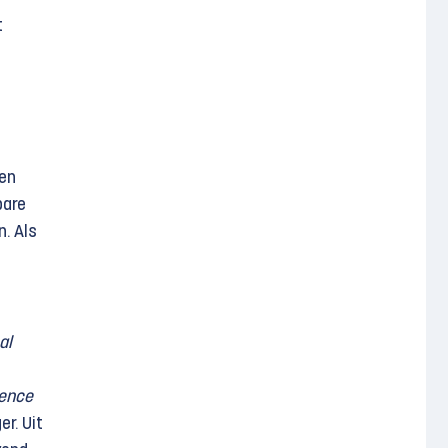
t
gen
bare
n. Als
al
lence
r. Uit