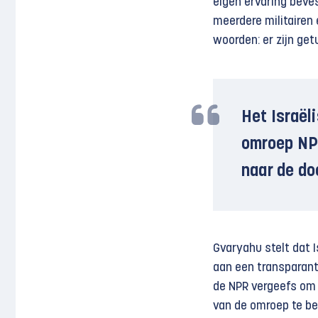
eigen ervaring beve
meerdere militaire
woorden: er zijn get
Het Israël
omroep NP
naar de do
Gvaryahu stelt dat I
aan een transparant
de NPR vergeefs om 
van de omroep te be