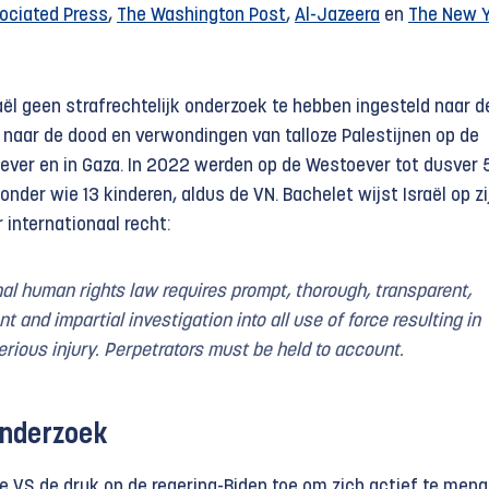
ociated Press
,
The Washington Post
,
Al-Jazeera
en
The New 
aël geen strafrechtelijk onderzoek te hebben ingesteld naar 
 naar de dood en verwondingen van talloze Palestijnen op de
ever en in Gaza. In 2022 werden op de Westoever tot dusver 
onder wie 13 kinderen, aldus de VN. Bachelet wijst Israël op zi
 internationaal recht:
nal human rights law requires prompt, thorough, transparent,
 and impartial investigation into all use of force resulting in
erious injury. Perpetrators must be held to account.
onderzoek
e VS de druk op de regering-Biden toe om zich actief te meng