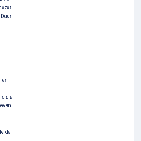
bezat.
. Daar
k en
n, die
 even
de de