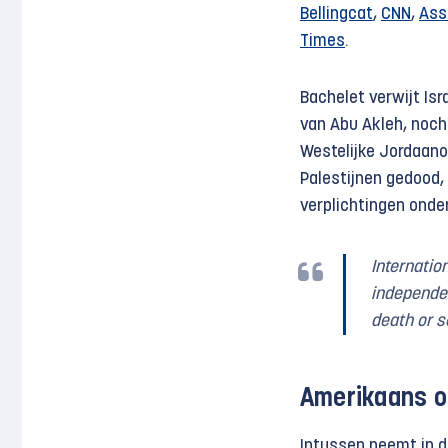
Bellingcat
,
CNN
,
Ass
Times
.
Bachelet verwijt Isr
van Abu Akleh, noch
Westelijke Jordaano
Palestijnen gedood, 
verplichtingen onder
Internatio
independent
death or s
Amerikaans 
Intussen neemt in d