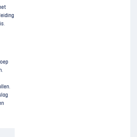
het
leiding
is.
roep
n.
llen.
slag
en