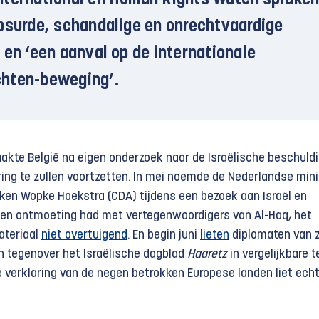
nternational en Human Rights Watch sprake
bsurde, schandalige en onrechtvaardige
 en ‘een aanval op de internationale
hten-beweging’.
kte België na eigen onderzoek naar de Israëlische beschuld
ring te zullen voortzetten. In mei noemde de Nederlandse mini
aken Wopke Hoekstra (CDA) tijdens een bezoek aan Israël en
 een ontmoeting had met vertegenwoordigers van Al-Haq, het
ateriaal
niet overtuigend
. En begin juni
lieten
diplomaten van 
h tegenover het Israëlische dagblad
Haaretz
in vergelijkbare 
e verklaring van de negen betrokken Europese landen liet echt