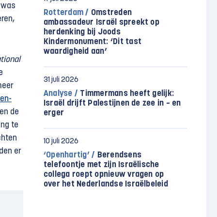
n was
Rotterdam /
Omstreden
eren,
ambassadeur Israël spreekt op
herdenking bij Joods
Kindermonument: ‘Dit tast
waardigheid aan’
tional
e
31 juli 2026
meer
Analyse /
Timmermans heeft gelijk:
en­
Israël drijft Palestijnen de zee in – en
en de
erger
ng te
chten
10 juli 2026
den er
‘Openhartig’ /
Berendsens
telefoontje met zijn Israëlische
collega roept opnieuw vragen op
over het Nederlandse Israëlbeleid