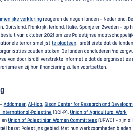
menlijke verklaring
reageren de negen landen – Nederland, Be
 Duitsland, Frankrijk, Ierland, Italië, Spanje en Zweden – op 
e besluit van oktober 2021 om zes Palestijnse maatschappelij
ationele terrorismelijst
te plaatsen
. Israël eiste dat de lande
 organisaties zouden staken. De landen concluderen ‘na zorgv
yse van door Israël verstrekte informatie dat de organisaties 
rrorisme en zij hun financiering zullen voortzetten.
ng
 –
Addameer
,
Al-Haq
,
Bisan Center for Research and Develop
 International-Palestine
(DCI-P),
Union of Agricultural Work
 en
Union of Palestinian Women Committees
(UPWC) – zijn al
sraël bezet Palestijns gebied. Met hun werkzaamheden bieden z