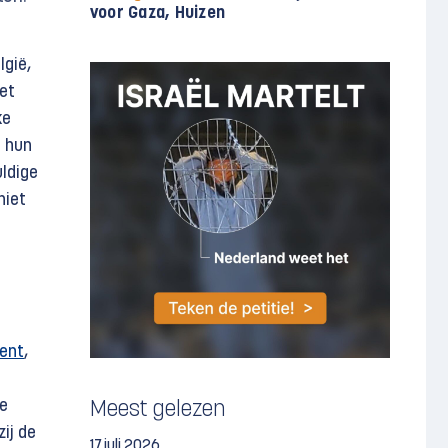
voor Gaza, Huizen
lgië,
het
ke
n hun
uldige
niet
ment
,
le
Meest gelezen
ij de
17 juli 2026