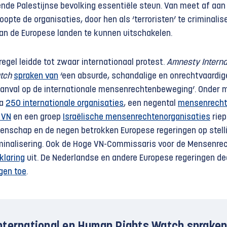
dende Palestijnse bevolking essentiële steun. Van meet af aa
hoopte de organisaties, door hen als ‘terroristen’ te criminalis
n de Europese landen te kunnen uitschakelen.
egel leidde tot zwaar internationaal protest.
Amnesty Interna
tch
spraken van
‘een absurde, schandalige en onrechtvaardig
aanval op de internationale mensenrechten­beweging’. Onder 
na
250 internationale organisaties
, een negental
mensenrecht
 VN
en een groep
Israëlische mensenrechtenorganisaties
riep
enschap en de negen betrokken Europese regeringen op stelli
minalisering. Ook de Hoge VN-Commissaris voor de Mensenre
klaring
uit. De Nederlandse en andere Europese regeringen de
jgen toe
.