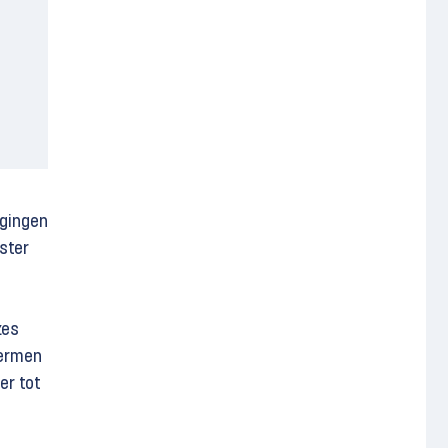
n
igingen
ster
zes
termen
er tot