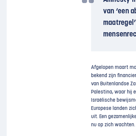
Amnesty I
van ‘een a
maatregel’
mensenrec
Afgelopen maart maa
bekend zijn financie
van Buiten­landse Z
Palestina, waar hij
Israëlische bewijsm
Europese landen zic
uit. Een gezamenlijk
nu op zich wachten.