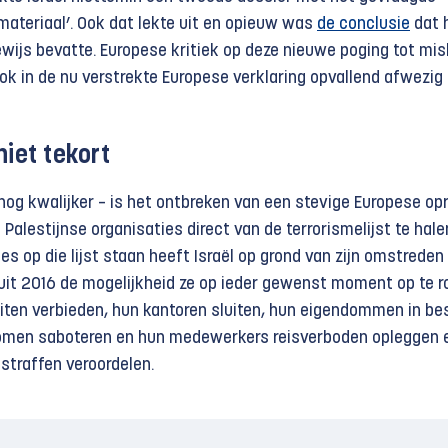
materiaal’. Ook dat lekte uit en opieuw was
de conclusie
dat 
wijs bevatte. Europese kritiek op deze nieuwe poging tot mis
 ook in de nu verstrekte Europese verklaring opvallend afwezig 
hiet tekort
 nog kwalijker – is het ontbreken van een stevige Europese op
 Palestijnse organisaties direct van de terrorismelijst te hale
es op die lijst staan heeft Israël op grond van zijn omstreden
uit 2016 de mogelijkheid ze op ieder gewenst moment op te ro
eiten verbieden, hun kantoren sluiten, hun eigendommen in be
omen saboteren en hun medewerkers reisverboden opleggen 
straffen veroordelen.