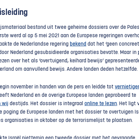
isleiding
ijsmateriaal bestond uit twee geheime dossiers over de Pales
erste werd al op 5 mei 2021 aan de Europese regeringen overh
aakte de Nederlandse regering
bekend
dat het ‘geen concree
door Nederland gesubsidieerde organisaties bevatte. Maar in 
 lezen over het als ‘overtuigend, keihard bewijs’ gepresenteerd
erland om aanvullend bewijs. Andere landen deden hetzelfde.
gin november in handen van de pers en leidde tot
vernietige
 heeft Nederland en de overige Europese landen geprobeerd te
 wij
destijds. Het dossier is integraal
online te lezen
. Het ligt
e poging de Europese landen met het dossier te overtuigen Is
s organisaties in oktober op de terrorismelijst te plaatsen.
kte Israël niettemin een tweede dossier met het gevraagde