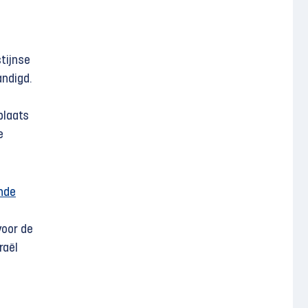
tijnse
andigd.
t
plaats
e
nde
 voor de
raël