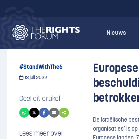
Nieuws
Europese 
#StandWithThe6
13 juli 2022
beschuldi
betrokken
Deel dit artikel
De Israëlische best
organisaties’ is o
Lees meer over
Europese landen. Z