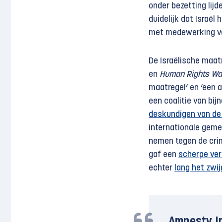
onder bezetting lij
duidelijk dat Israël 
met medewerking va
De Israëlische maatr
en
Human Rights Wa
maatregel’ en ‘een 
een coalitie van bij
deskundigen van de
internationale geme
nemen tegen de cri
gaf een
scherpe ver
echter
lang het zwi