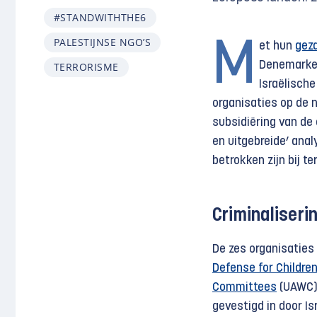
#STANDWITHTHE6
PALESTIJNSE NGO’S
M
et hun
geza
Denemarken,
TERRORISME
Israëlisch
organisaties op de n
subsidiëring van de
en uitgebreide’ anal
betrokken zijn bij te
Criminaliseri
De zes organisaties
Defense for Children
Committees
(UAWC)
gevestigd in door I