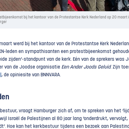
stbijeenkomst bij het kantoor van de Protestantse Kerk Nederland op 20 maart 
rger
 maart werd bij het kantoor van de Protestantse Kerk Nederla
PKN-leden en sympathisanten een protestbijeenkomst gehoud
eide zijden’-standpunt van de kerk. Eén van de sprekers was 
er van de Joodse organisatie
Een Ander Joods Geluid
. Zijn to
l
, de opiniesite van BNNVARA.
den
bestuur, vraagt Hamburger zich af, om te spreken van het ‘lij
wijl Israël de Palestijnen al 80 jaar lang ‘onderdrukt, vervolgt,
dt’. Hoe kan het kerkbestuur tijdens een bezoek aan Palestin