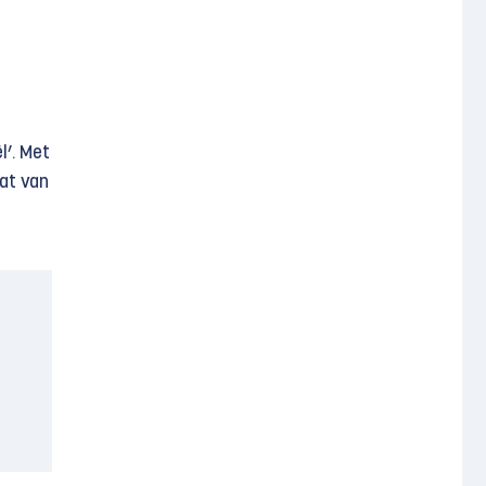
l’. Met
aat van