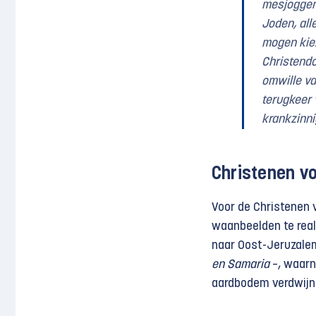
mesjogge
Joden, all
mogen kiez
Christendo
omwille va
terugkeer 
krankzinni
Christenen v
Voor de Christenen 
waanbeelden te real
naar Oost-Jeruzale
en Samaria
–, waarn
aardbodem verdwijn