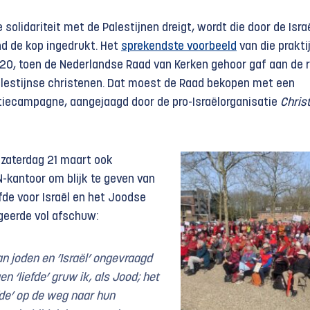
ke solidariteit met de Palestijnen dreigt, wordt die door de Isra
d de kop ingedrukt. Het
sprekendste voorbeeld
van die prakti
020, toen de Nederlandse Raad van Kerken gehoor gaf aan de 
lestijnse christenen. Dat moest de Raad bekopen met een
tiecampagne, aangejaagd door de pro-Israëlorganisatie
Chris
 zaterdag 21 maart ook
N-kantoor om blijk te geven van
fde voor Israël en het Joodse
geerde vol afschuw:
an joden en
’Israël’
ongevraagd
n ‘liefde’ gruw ik, als Jood; het
efde’ op de weg naar hun