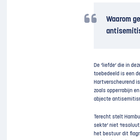
Waarom ged
antisemiti
De ‘liefde’ die in d
toebedeeld is een d
Hartverscheurend is 
zoals opperrabijn e
abjecte antisemitis
Terecht stelt Hambu
sekte’ niet ‘resoluu
het bestuur dit flag