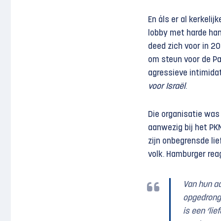
En áls er al kerkelij
lobby met harde han
deed zich voor in 2
om steun voor de Pa
agressieve intimida
voor Israël
.
Die organisatie was
aanwezig bij het PK
zijn onbegrensde lie
volk. Hamburger rea
Van hun a
opgedronge
is een ‘li