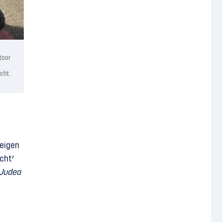
toor
cht.
 eigen
cht’
Judea