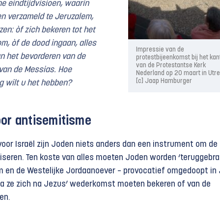
ne
eindtijdvisioen, waarin
en verzameld te Jeruzalem,
en: òf zich bekeren tot het
m, òf de dood ingaan, alles
Impressie van de
n het bevorderen van de
protestbijeenkomst bij het kan
van de Protestantse Kerk
van de Messias. Hoe
Nederland op 20 maart in Utre
[c] Jaap Hamburger
g wilt u het hebben?
oor antisemitisme
voor Israël zijn Joden niets anders dan een instrument om de
iseren. Ten koste van alles moeten Joden worden ‘teruggebra
m en de Westelijke Jordaanoever – provocatief omgedoopt in
a ze zich na Jezus’ wederkomst moeten bekeren of van de
en.