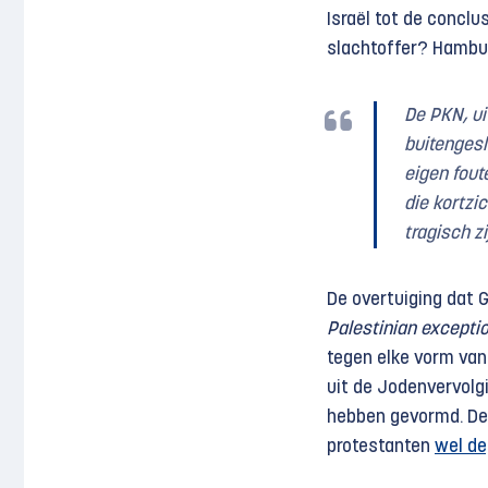
Israël tot de conclu
slachtoffer? Hambur
De PKN, ui
buitengesl
eigen fout
die kortzic
tragisch zi
De overtuiging dat 
Palestinian excepti
tegen elke vorm van 
uit de Jodenvervolg
hebben gevormd. Des
protestanten
wel de