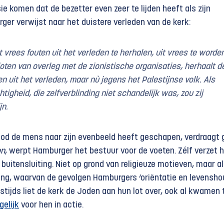
sie komen dat de bezetter even zeer te lijden heeft als zijn
ger verwijst naar het duistere verleden van de kerk:
t vrees fouten uit het verleden te herhalen, uit vrees te worde
oten van overleg met de zionistische organisaties, herhaalt d
en uit het verleden, maar nù jegens het Palestijnse volk. Als
htigheid, die zelfverblinding niet schandelijk was, zou zij
jn.
God de mens naar zijn evenbeeld heeft geschapen, verdraagt
on
, werpt Hamburger het bestuur voor de voeten. Zélf verzet hi
buitensluiting. Niet op grond van religieuze motieven, maar al
ing, waarvan de gevolgen Hamburgers ‘oriëntatie en levensho
tijds liet de kerk de Joden aan hun lot over, ook al kwamen t
gelijk
voor hen in actie.