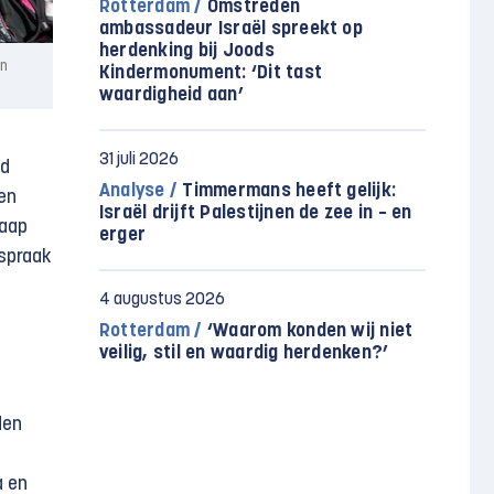
Rotterdam /
Omstreden
ambassadeur Israël spreekt op
herdenking bij Joods
in
Kindermonument: ‘Dit tast
waardigheid aan’
31 juli 2026
nd
Analyse /
Timmermans heeft gelijk:
en
Israël drijft Palestijnen de zee in – en
Jaap
erger
espraak
4 augustus 2026
Rotterdam /
‘Waarom konden wij niet
veilig, stil en waardig herdenken?’
den
a en