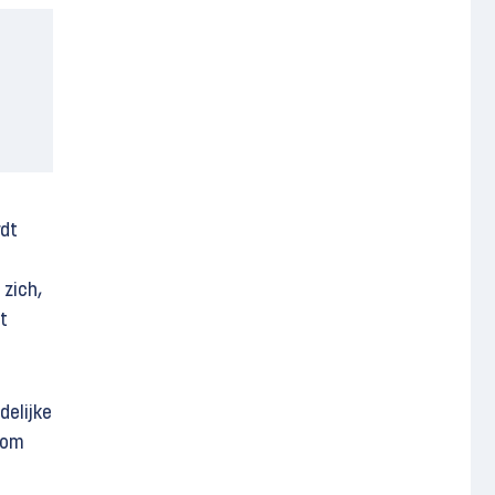
rdt
 zich,
t
delijke
arom