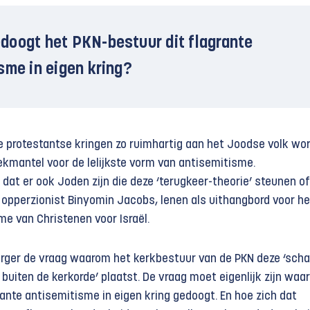
oogt het PKN-bestuur dit flagrante
sme in eigen kring?
eze protestantse kringen zo ruimhartig aan het Joodse volk wo
ekmantel voor de lelijkste vorm van antisemitisme.
dat er ook Joden zijn die deze ‘terugkeer-theorie’ steunen of
n opperzionist Binyomin Jacobs, lenen als uithangbord voor he
me van Christenen voor Israël.
rger de vraag waarom het kerkbestuur van de PKN deze ‘scha
t buiten de kerkorde’ plaatst. De vraag moet eigenlijk zijn wa
rante antisemitisme in eigen kring gedoogt. En hoe zich dat