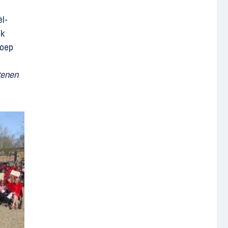
ël-
jk
roep
tenen