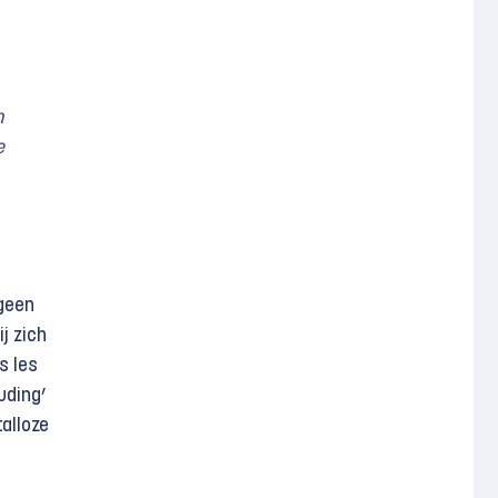
n
e
 geen
j zich
s les
uding’
alloze