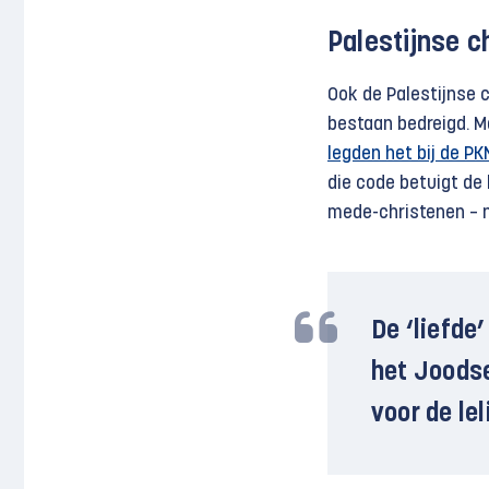
Palestijnse c
Ook de Palestijnse c
bestaan bedreigd. 
legden het bij de PK
die code betuigt de 
mede-christenen – no
De ‘liefde’
het Joodse
voor de le