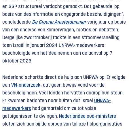
en SGP structureel verdacht gemaakt. Dat gebeurde ‘op
Palestijnse vluchtelingen kwamen onder de
basis van desinformatie en ongegronde beschuldigingen’,
hoede van de in 1949 door de Verenigde Naties
concludeerde
De Groene Amsterdammer
vorig jaar op basis
opgerichte
UNRWA
(UN Relief and Works Agency
van een analyse van Kamervragen, moties en debatten.
for Palestine Refugees in the Near East), die
Dergelijke zwartmakerij raakte in een stroomversnelling
onder meer hun registratie, onderkomen en
toen Israël in januari 2024 UNRWA-medewerkers
noodhulp verzorgde. UNRWA had aanvankelijk een
beschuldigde van het deelnemen aan de aanval op 7
kortlopend mandaat; ook de VN meende dat de
oktober 2023.
vluchtelingen snel zouden terugkeren.
Nederland schortte direct de hulp aan UNRWA op. Er volgde
Het tegendeel is gebeurd: Israël weigert
een
VN-onderzoek
, dat geen bewijs vond voor de
hardnekkig hun terugkeer toe te laten. Als gevolg
beschuldigingen. Veel landen hervatten daarop hun steun.
daarvan zijn door UNRWA inmiddels 5,9 miljoen
Er kwamen berichten naar buiten dat Israël
UNRWA-
Palestijnse vluchtelingen geregistreerd –
medewerkers
had gemarteld om ze tot valse
oorspronkelijke vluchtelingen en hun nazaten.
getuigenissen te dwingen.
Nederlandse oud-ministers
sloten zich aan bij de oproep van talloze hulporganisaties
UNRWA bestaat inmiddels 75 jaar. De