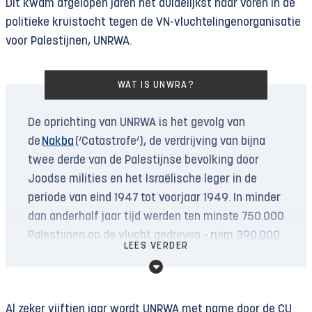
Dit kwam afgelopen jaren het duidelijkst naar voren in de
politieke kruistocht tegen de VN-vluchtelingenorganisatie
voor Palestijnen, UNRWA.
WAT IS UNWRA?
De oprichting van UNRWA is het gevolg van
de
Nakba
(‘Catastrofe’), de verdrijving van bijna
twee derde van de Palestijnse bevolking door
Joodse milities en het Israëlische leger in de
periode van eind 1947 tot voorjaar 1949. In minder
dan anderhalf jaar tijd werden ten minste 750.000
Palestijnen op de vlucht gedreven –
ruim 390.000
LEES VERDER
van hen
al voor de stichting van de staat Israël op
14 mei 1948, de dag voordat legers uit Arabische
landen de Palestijnen te hulp schoten.
Al zeker vijftien jaar wordt UNRWA met name door de CU