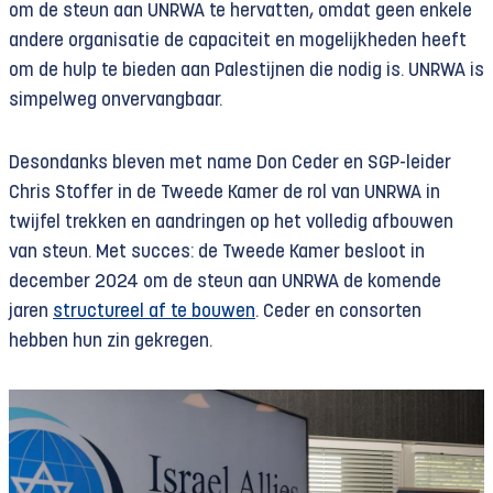
om de steun aan UNRWA te hervatten, omdat geen enkele
organisatie
verzorgt
onder meer humanitaire- en
andere organisatie de capaciteit en mogelijkheden heeft
ontwikkelingshulp, waaronder voedselhulp, aan
om de hulp te bieden aan Palestijnen die nodig is. UNRWA is
ruim 1,7 miljoen Palestijnen. Ze verzorgde voor 7
simpelweg onvervangbaar.
oktober 2023 onderwijs aan bijna 550.000
kinderen in 710 UNRWA-scholen. Van
300.000
Desondanks bleven met name Don Ceder en SGP-leider
kinderen
in de Gazastrook ligt het onderwijs
Chris Stoffer in de Tweede Kamer de rol van UNRWA in
sindsdien stil door de Israëlische agressie. UNRWA
twijfel trekken en aandringen op het volledig afbouwen
biedt daarnaast ook medische voorzieningen aan
van steun. Met succes: de Tweede Kamer besloot in
in 140 eigen klinieken en
noodhulp
in situaties van
december 2024 om de steun aan UNRWA de komende
grootschalig geweld, zoals nu in Gaza.
jaren
structureel af te bouwen
. Ceder en consorten
hebben hun zin gekregen.