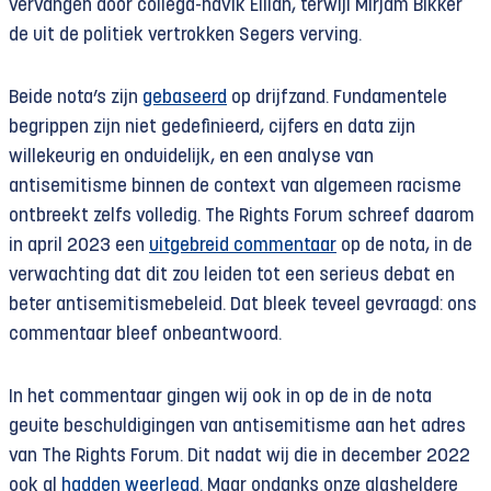
vervangen door collega-havik Ellian, terwijl Mirjam Bikker
de uit de politiek vertrokken Segers verving.
Beide nota’s zijn
gebaseerd
op drijfzand. Fundamentele
begrippen zijn niet gedefinieerd, cijfers en data zijn
willekeurig en onduidelijk, en een analyse van
antisemitisme binnen de context van algemeen racisme
ontbreekt zelfs volledig. The Rights Forum schreef daarom
in april 2023 een
uitgebreid commentaar
op de nota, in de
verwachting dat dit zou leiden tot een serieus debat en
beter antisemitismebeleid. Dat bleek teveel gevraagd: ons
commentaar bleef onbeantwoord.
In het commentaar gingen wij ook in op de in de nota
geuite beschuldigingen van antisemitisme aan het adres
van The Rights Forum. Dit nadat wij die in december 2022
ook al
hadden weerlegd
. Maar ondanks onze glasheldere