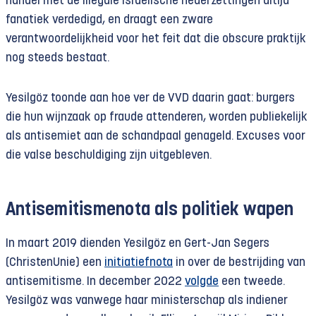
handel met de illegale Israëlische nederzettingen altijd
fanatiek verdedigd, en draagt een zware
verantwoordelijkheid voor het feit dat die obscure praktijk
nog steeds bestaat.
Yesilgöz toonde aan hoe ver de VVD daarin gaat: burgers
die hun wijnzaak op fraude attenderen, worden publiekelijk
als antisemiet aan de schandpaal genageld. Excuses voor
die valse beschuldiging zijn uitgebleven.
Antisemitismenota als politiek wapen
In maart 2019 dienden Yesilgöz en Gert-Jan Segers
(ChristenUnie) een
initiatiefnota
in over de bestrijding van
antisemitisme. In december 2022
volgde
een tweede.
Yesilgöz was vanwege haar ministerschap als indiener