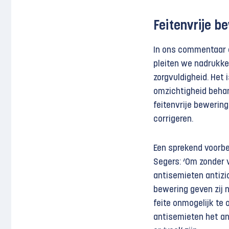
Feitenvrije b
In ons commentaar o
pleiten we nadrukkel
zorgvuldigheid. Het 
omzichtigheid behan
feitenvrije bewerin
corrigeren.
Een sprekend voorbee
Segers: ‘Om zonder 
antisemieten antizi
bewering geven zij 
feite onmogelijk te
antisemieten het an