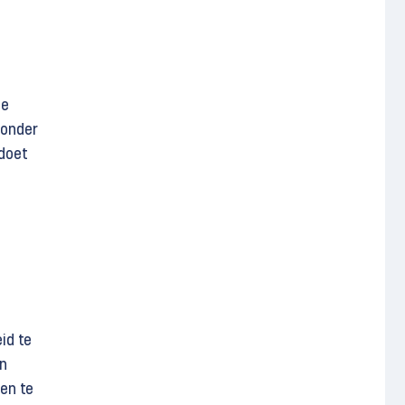
le
 onder
 doet
id te
an
en te