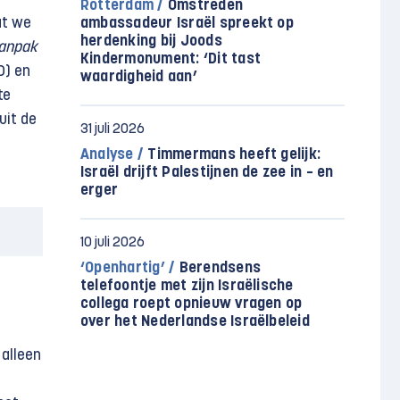
Rotterdam /
Omstreden
t we
ambassadeur Israël spreekt op
herdenking bij Joods
anpak
Kindermonument: ‘Dit tast
D) en
waardigheid aan’
te
uit de
31 juli 2026
Analyse /
Timmermans heeft gelijk:
Israël drijft Palestijnen de zee in – en
erger
10 juli 2026
‘Openhartig’ /
Berendsens
telefoontje met zijn Israëlische
collega roept opnieuw vragen op
over het Nederlandse Israëlbeleid
 alleen