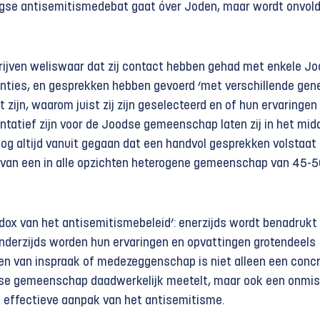
agse antisemitismedebat gaat óver Joden, maar wordt onvol
hrijven weliswaar dat zij contact hebben gehad met enkele J
tanties, en gesprekken hebben gevoerd ‘met verschillende gen
 zijn, waarom juist zij zijn geselecteerd en of hun ervaringen
ntatief zijn voor de Joodse gemeenschap laten zij in het mid
nog altijd vanuit gegaan dat een handvol gesprekken volstaat
n van een in alle opzichten heterogene gemeenschap van 45-
adox van het antisemitismebeleid’: enerzijds wordt benadrukt
nderzijds worden hun ervaringen en opvattingen grotendeels
en van inspraak of medezeggenschap is niet alleen een conc
dse gemeenschap daadwerkelijk meetelt, maar ook een onmi
 effectieve aanpak van het antisemitisme.