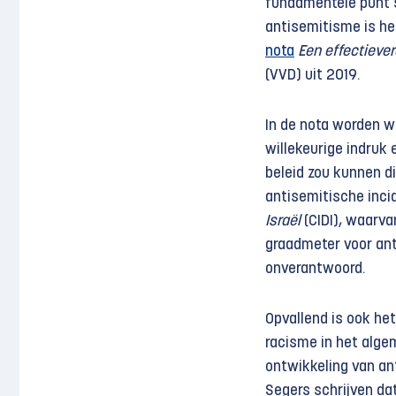
fundamentele punt s
antisemitisme is he
nota
Een effectieve
(VVD) uit 2019.
In de nota worden w
willekeurige indruk
beleid zou kunnen di
antisemitische inci
Israël
(CIDI), waarv
graadmeter voor anti
onverantwoord.
Opvallend is ook he
racisme in het alge
ontwikkeling van an
Segers schrijven da