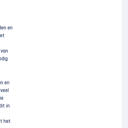
den en
met
 van
odig
an en
 veel
ie
it in
t het