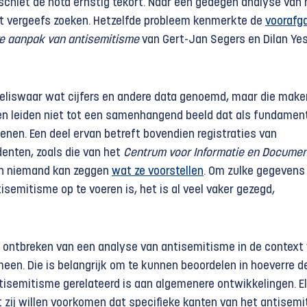
chiet de nota ernstig tekort. Naar een gedegen analyse van 
t vergeefs zoeken. Hetzelfde probleem kenmerkte de
voorafg
re aanpak van antisemitisme
van Gert-Jan Segers en Dilan Yes
eliswaar wat cijfers en andere data genoemd, maar die make
 en leiden niet tot een samenhangend beeld dat als fundamen
enen. Een deel ervan betreft bovendien registraties van
denten, zoals die van het
Centrum voor Informatie en Documen
an niemand kan zeggen
wat ze voorstellen
. Om zulke gegevens
semitisme op te voeren is, het is al veel vaker gezegd,
t ontbreken van een analyse van antisemitisme in de context
meen. Die is belangrijk om te kunnen beoordelen in hoeverre d
tisemitisme gerelateerd is aan algemenere ontwikkelingen. El
t zij willen voorkomen dat specifieke kanten van het antisem