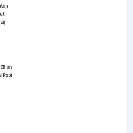
aten
het
zij
Ellian
e Rooi