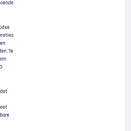
doende
oodse
eraties
 en
den. Te
 om
50
 dat
reet
sbare