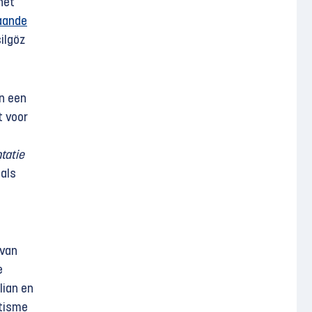
het
aande
ilgöz
n een
t voor
tatie
 als
 van
e
lian en
itisme