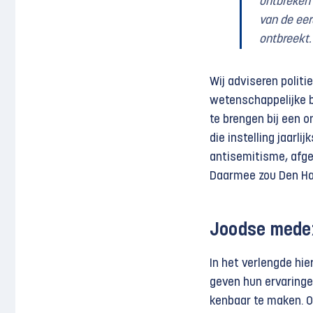
ontbreken 
van de eer
ontbreekt.
Wij adviseren polit
wetenschappelijke b
te brengen bij een o
die instelling jaarli
antisemitisme, afge
Daarmee zou Den Haa
Joodse mede
In het verlengde hi
geven hun ervaringe
kenbaar te maken. O