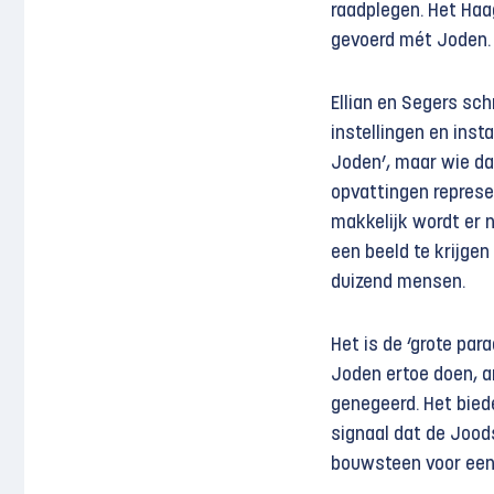
raadplegen. Het Ha
gevoerd mét Joden.
Ellian en Segers sc
instellingen en ins
Joden’, maar wie dat
opvattingen represe
makkelijk wordt er 
een beeld te krijge
duizend mensen.
Het is de ‘grote par
Joden ertoe doen, a
genegeerd. Het bied
signaal dat de Joo
bouwsteen voor een