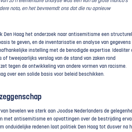
van zo’n elementaire analyse was een van de grote manco’s
dere nota, en het bevreemdt ons dat die nu opnieuw
iek Den Haag het onderzoek naar antisemitisme een structure
asis te geven, en de inventarisatie en analyse van gegevens
nafhankelijke instelling met de benodigde expertise. Idealiter
jks of tweejaarlijks verslag van de stand van zaken rond
zet tegen de ontwikkeling van andere vormen van racisme.
g over een solide basis voor beleid beschikken.
zeggenschap
ervan bevelen we sterk aan Joodse Nederlanders de gelegenhe
n met antisemitisme en opvattingen over de bestrijding erv
m onduidelijke redenen laat politiek Den Haag tot dusver na h