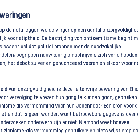
eweringen
p de nota leggen we de vinger op een aantal onzorgvuldighe
ijk voor stiptheid. De bestrijding van antisemitisme begint 
is essentieel dat politici bronnen met de noodzakelijke
delen, begrippen nauwkeurig omschrijven, zich verre houden
gen, het debat zuiver en genuanceerd voeren en elkaar waar n
ld van onzorgvuldigheid is deze feitenvrije bewering van Elli
voor vervolging te vrezen hun gang te kunnen gaan, gebruiken
onisme als vermomming voor hun Jodenhaat.’ Een bron voor d
niet en dat is geen wonder, want betrouwbare gegevens over d
 onderzoeken onderwerp zijn er niet. Niemand weet hoeveel
tizionisme ‘als vermomming gebruiken’ en niets wijst erop da