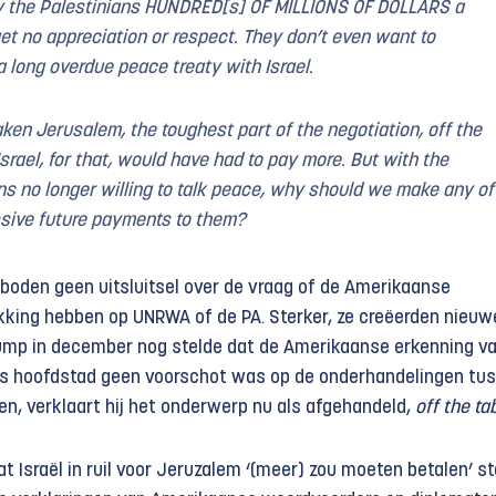
y the Palestinians HUNDRED[s] OF MILLIONS OF DOLLARS a
et no appreciation or respect. They don’t even want to
a long overdue peace treaty with Israel.
ken Jerusalem, the toughest part of the negotiation, off the
Israel, for that, would have had to pay more. But with the
ns no longer willing to talk peace, why should we make any of
sive future payments to them?
oden geen uitsluitsel over de vraag of de Amerikaanse
king hebben op UNRWA of de PA. Sterker, ze creëerden nieuw
ump in december nog stelde dat de Amerikaanse erkenning v
ls hoofdstad geen voorschot was op de onderhandelingen tu
jnen, verklaart hij het onderwerp nu als afgehandeld,
off the ta
 Israël in ruil voor Jeruzalem ‘(meer) zou moeten betalen’ s