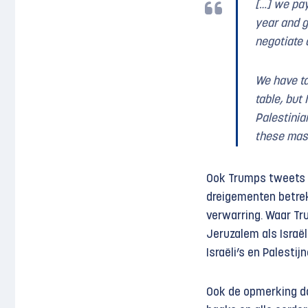
[…] we pa
year and g
negotiate 
We have ta
table, but 
Palestinia
these mas
Ook Trumps tweets b
dreigementen betrek
verwarring. Waar Tr
Jeruzalem als Israë
Israëli’s en Palesti
Ook de opmerking dat