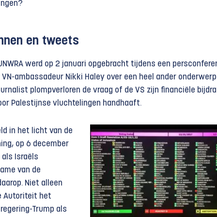
lingen?
zinnen en tweets
 UNWRA werd op 2 januari opgebracht tijdens een persconfere
VN-ambassadeur Nikki Haley over een heel ander onderwerp: 
ournalist plompverloren de vraag of de VS zijn financiële bijdr
oor Palestijnse vluchtelingen handhaaft.
d in het licht van de
ing, op 6 december
als Israëls
name van de
daarop. Niet alleen
 Autoriteit het
 regering-Trump als