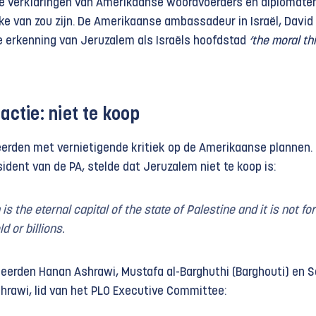
re verklaringen van Amerikaanse woordvoerders en diplomate
ke van zou zijn. De Amerikaanse ambassadeur in Israël, David
 erkenning van Jeruzalem als Israëls hoofdstad
‘the moral th
actie: niet te koop
eerden met vernietigende kritiek op de Amerikaanse plannen.
dent van de PA, stelde dat Jeruzalem niet te koop is:
s the eternal capital of the state of Palestine and it is not for
ld or billions.
erden Hanan Ashrawi, Mustafa al-Barghuthi (Barghouti) en S
shrawi, lid van het PLO Executive Committee: