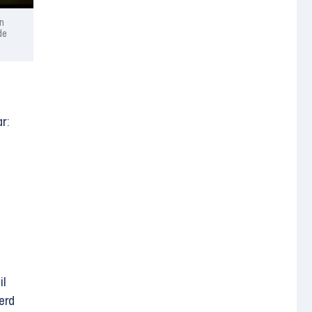
n
de
r:
il
erd