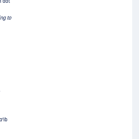
n dat
ing to
a’ib