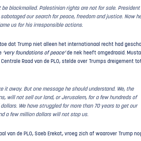
t be blackmailed. Palestinian rights are not for sale. President
sabotaged our search for peace, freedom and justice. Now h
lame us for his irresponsible actions.
toe dat Trump niet alleen het internationaal recht had gesch
de
‘very foundations of peace’
de nek heeft omgedraaid. Mustaf
e Centrale Raad van de PLO, stelde over Trumps dreigement to
ke it away.
But one message he should understand. We, the
ns, will not sell our land, or Jerusalem, for a few hundreds of
f dollars. We have struggled for more than 70 years to get our
d a few million dollars will not stop us.
aal van de PLO, Saeb Erekat, vroeg zich af waarover Trump no