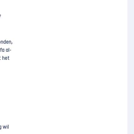
e
onden,
a al-
t het
g wil