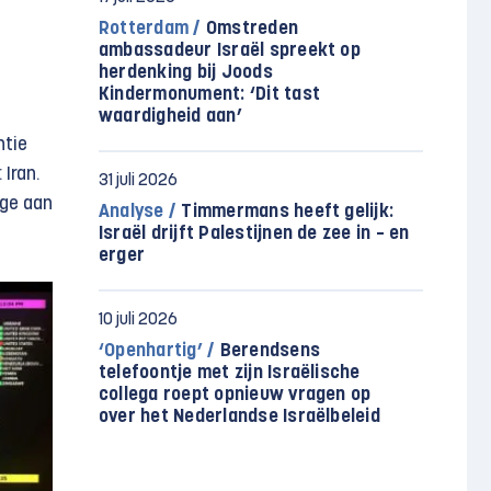
Rotterdam /
Omstreden
ambassadeur Israël spreekt op
herdenking bij Joods
Kindermonument: ‘Dit tast
waardigheid aan’
ntie
Iran.
31 juli 2026
age aan
Analyse /
Timmermans heeft gelijk:
Israël drijft Palestijnen de zee in – en
erger
10 juli 2026
‘Openhartig’ /
Berendsens
telefoontje met zijn Israëlische
collega roept opnieuw vragen op
over het Nederlandse Israëlbeleid