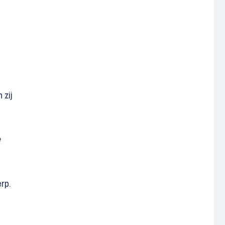
 zij
e
rp.