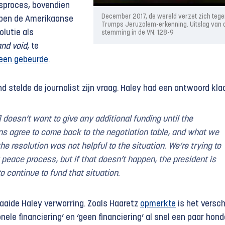
esproces, bovendien
December 2017, de wereld verzet zich tege
pen de Amerikaanse
Trumps Jeruzalem-erkenning. Uitslag van 
olutie als
stemming in de VN: 128-9
and void
, te
een gebeurde
.
d stelde de journalist zijn vraag. Haley had een antwoord klaa
 doesn’t want to give any additional funding until the
ns agree to come back to the negotiation table, and what we
he resolution was not helpful to the situation. We’re trying to
 peace process, but if that doesn’t happen, the president is
to continue to fund that situation.
aaide Haley verwarring. Zoals Haaretz
opmerkte
is het versch
nele financiering’ en ‘geen financiering’ al snel een paar hond