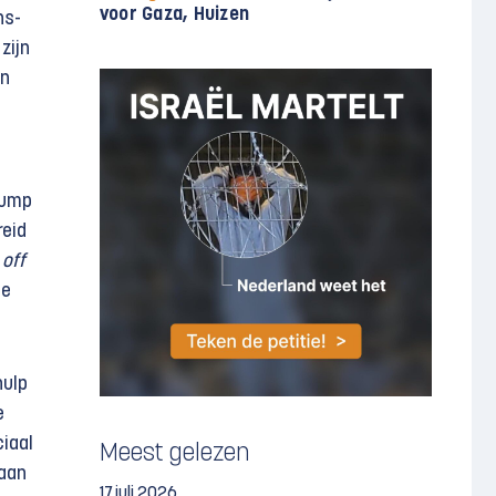
voor Gaza, Huizen
ns-
zijn
an
rump
reid
m
off
de
hulp
e
iaal
Meest gelezen
 aan
17 juli 2026