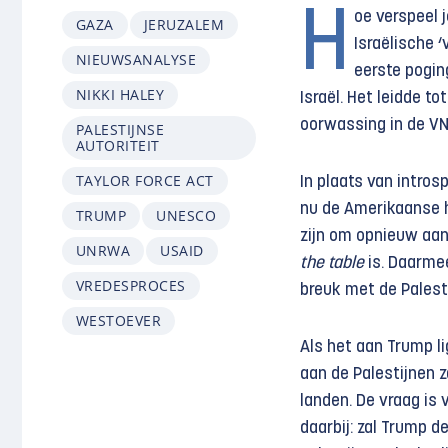
H
oe verspeel j
GAZA
JERUZALEM
Israëlische 
NIEUWSANALYSE
eerste pogin
NIKKI HALEY
Israël. Het leidde t
oorwassing in de VN
PALESTIJNSE
AUTORITEIT
TAYLOR FORCE ACT
In plaats van intro
nu de Amerikaanse hu
TRUMP
UNESCO
zijn om opnieuw aan 
UNRWA
USAID
the table
is. Daarmee
VREDESPROCES
breuk met de Palest
WESTOEVER
Als het aan Trump li
aan de Palestijnen 
landen. De vraag is
daarbij: zal Trump d