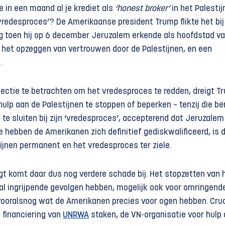
e in een maand al je krediet als
‘honest broker’
in het Palestij
‘vredesproces’? De Amerikaanse president Trump flikte het bij 
g toen hij op 6 december Jeruzalem erkende als hoofdstad v
ot het opzeggen van vertrouwen door de Palestijnen, en een
.
spectie te betrachten om het vredesproces te redden, dreigt T
lp aan de Palestijnen te stoppen of beperken – tenzij die be
te sluiten bij zijn ‘vredesproces’, accepterend dat Jeruzale
 hebben de Amerikanen zich definitief gediskwalificeerd, is 
ijnen permanent en het vredesproces ter ziele.
gt komt daar dus nog verdere schade bij. Het stopzetten van 
zal ingrijpende gevolgen hebben, mogelijk ook voor omringend
 vooralsnog wat de Amerikanen precies voor ogen hebben. Cruc
e financiering van
UNRWA
staken, de VN-organisatie voor hulp