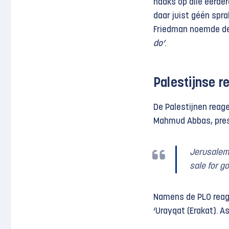
haaks op alle eerde
daar juist géén spra
Friedman noemde de
do’
.
Palestijnse re
De Palestijnen reag
Mahmud Abbas, presi
Jerusalem i
sale for go
Namens de PLO reage
‘Urayqat (Erakat). A