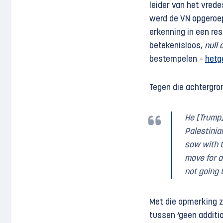
leider van het vred
werd de VN opgeroe
erkenning in een res
betekenisloos,
null 
bestempelen –
hetg
Tegen die achtergron
He [Trump]
Palestinia
saw with t
move for a
not going 
Met die opmerking z
tussen ‘geen additio