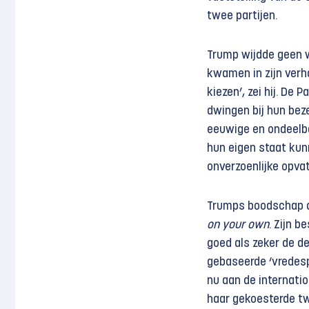
twee partijen.
Trump wijdde geen w
kwamen in zijn verha
kiezen’, zei hij. De 
dwingen bij hun beze
eeuwige en ondeelba
hun eigen staat kunn
onverzoenlijke opva
Trumps boodschap aa
on your own
. Zijn b
goed als zeker de d
gebaseerde ‘vredesp
nu aan de internatio
haar gekoesterde t