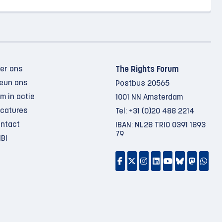
er ons
The Rights Forum
eun ons
Postbus 20565
m in actie
1001 NN Amsterdam
catures
Tel:
+31 (0)20 488 2214
ntact
IBAN: NL28 TRIO 0391 1893
79
BI