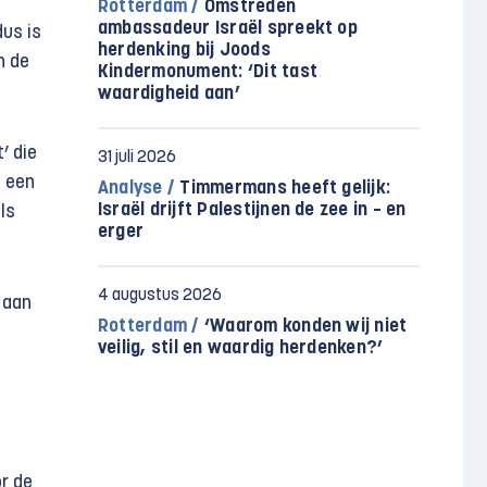
Rotterdam /
Omstreden
ambassadeur Israël spreekt op
dus is
herdenking bij Joods
n de
Kindermonument: ‘Dit tast
waardigheid aan’
’ die
31 juli 2026
n een
Analyse /
Timmermans heeft gelijk:
Israël drijft Palestijnen de zee in – en
ls
erger
4 augustus 2026
 aan
Rotterdam /
‘Waarom konden wij niet
p
veilig, stil en waardig herdenken?’
or de