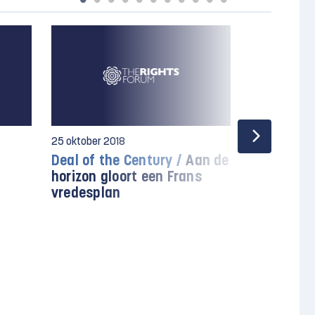
25 oktober 2018
28 september
Deal of the Century /
Aan de
Circus Tr
horizon gloort een Frans
Trump voo
vredesplan
Palestijns
fanatiek 