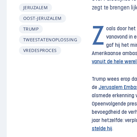
JERUZALEM
zegt te brengen lij
OOST-JERUZALEM
Z
TRUMP
oals door het
vanavond in e
TWEESTATENOPLOSSING
gaf hij het m
VREDESPROCES
Amerikaanse ambassa
vanuit de hele were
Trump wees erop da
de
Jerusalem Emba
alsmede erkenning v
Opeenvolgende pres
bevoegdheid de verhu
jaar hetzelfde: ver
stelde hij
.