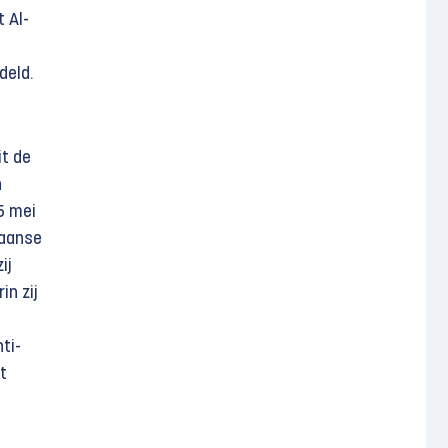
 Al-
deld.
it de
n
5 mei
kaanse
ij
in zij
ti-
t