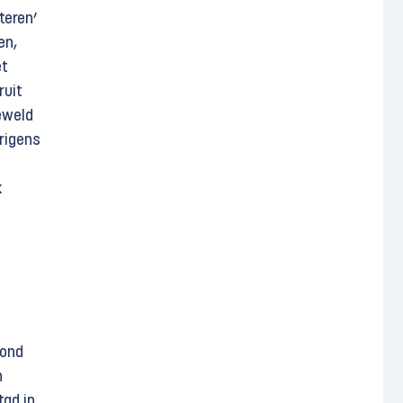
teren’
en,
et
uit
eweld
erigens
k
wond
n
tad in