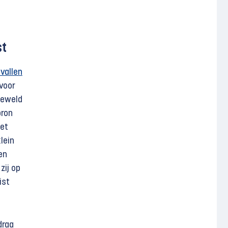
st
vallen
 voor
geweld
bron
het
lein
en
zij op
ist
draa