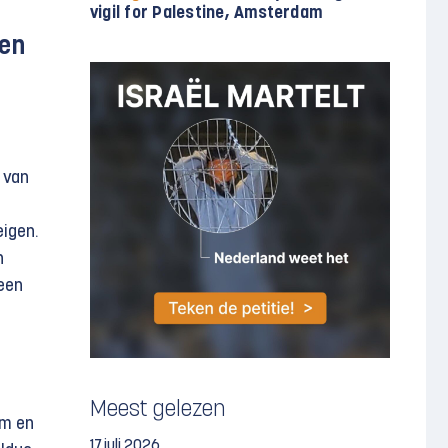
vigil for Palestine, Amsterdam
gen
 van
eigen.
n
 een
Meest gelezen
em en
17 juli 2026