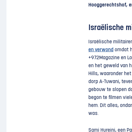
Hooggerechtshof, en
Israëlische m
Israëlische militai
en verwond
omdat hi
+972Magazine en Loca
en het geweld van he
Hills, waaronder het
dorp A-Tuwani, teve
gebouw te slopen da
begon te filmen vie
hem. Dit alles, onda
was.
Sami Hureini, een Pa