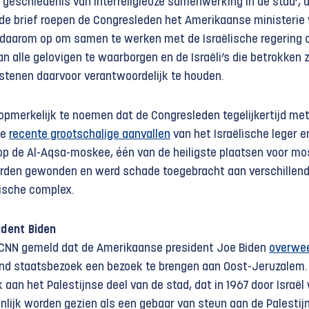
 geschiedenis van interreligieuze samenwerking in de stad’, 
 de brief roepen de Congresleden het Amerikaanse ministerie
 daarom op om samen te werken met de Israëlische regering 
van alle gelovigen te waarborgen en de Israëli’s die betrokken zi
istenen daarvoor verantwoordelijk te houden.
t opmerkelijk te noemen dat de Congresleden tegelijkertijd me
de
recente grootschalige aanvallen
van het Israëlische leger e
op de Al-Aqsa-moskee, één van de heiligste plaatsen voor mo
erden gewonden en werd schade toegebracht aan verschillen
rische complex.
dent Biden
 CNN gemeld dat de Amerikaanse president Joe Biden
overwe
nd staatsbezoek een bezoek te brengen aan Oost-Jeruzalem.
 aan het Palestijnse deel van de stad, dat in 1967 door Israël
nlijk worden gezien als een gebaar van steun aan de Palestij