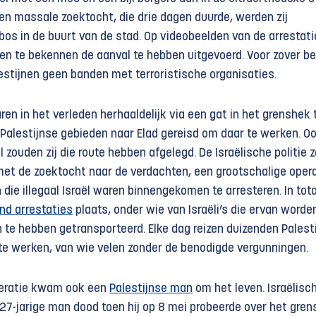
een massale zoektocht, die drie dagen duurde, werden zij
bos in de buurt van de stad. Op videobeelden van de arrestatie
en te bekennen de aanval te hebben uitgevoerd. Voor zover b
stijnen geen banden met terroristische organisaties.
n in het verleden herhaaldelijk via een gat in het grenshek
 Palestijnse gebieden naar Elad gereisd om daar te werken. O
 zouden zij die route hebben afgelegd. De Israëlische politie 
et de zoektocht naar de verdachten, een grootschalige opera
die illegaal Israël waren binnengekomen te arresteren. In tot
nd arrestaties
plaats, onder wie van Israëli’s die ervan worde
 te hebben getransporteerd. Elke dag reizen duizenden Palest
 te werken, van wie velen zonder de benodigde vergunningen.
operatie kwam ook een
Palestijnse man
om het leven. Israëlisc
27-jarige man dood toen hij op 8 mei probeerde over het gren