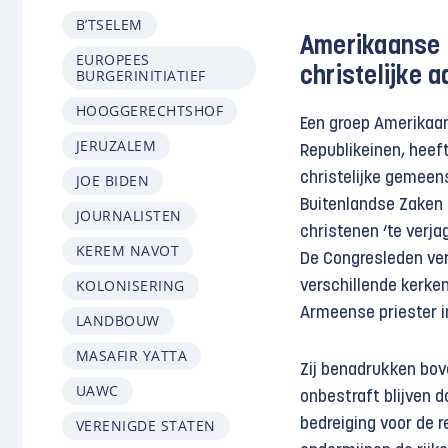
B’TSELEM
Amerikaanse p
EUROPEES
christelijke 
BURGERINITIATIEF
HOOGGERECHTSHOF
Een groep Amerikaa
JERUZALEM
Republikeinen, heef
christelijke gemeen
JOE BIDEN
Buitenlandse Zaken s
JOURNALISTEN
christenen ‘te verjag
KEREM NAVOT
De Congresleden ver
KOLONISERING
verschillende kerken
Armeense priester i
LANDBOUW
MASAFIR YATTA
Zij benadrukken bov
UAWC
onbestraft blijven d
VERENIGDE STATEN
bedreiging voor de r