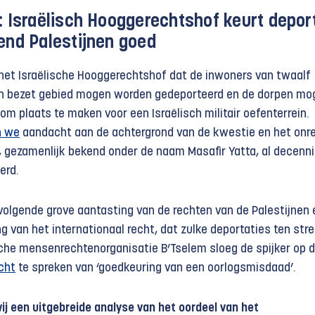
: Israëlisch Hooggerechtshof keurt depor
end Palestijnen goed
het Israëlische Hooggerechtshof dat de inwoners van twaalf
 in bezet gebied mogen worden gedeporteerd en de dorpen mo
m plaats te maken voor een Israëlisch militair oefenterrein.
n we
aandacht aan de achtergrond van de kwestie en het onr
gezamenlijk bekend onder de naam Masafir Yatta, al decenn
erd.
 volgende grove aantasting van de rechten van de Palestijnen
g van het internationaal recht, dat zulke deportaties ten str
ische mensenrechtenorganisatie B’Tselem sloeg de spijker op 
cht
te spreken van ‘goedkeuring van een oorlogsmisdaad’.
ij een uitgebreide analyse van het oordeel van het