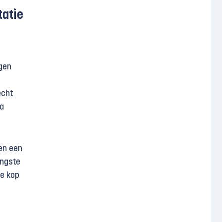
tatie
gen
echt
ia
 en een
engste
de kop