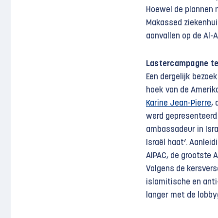
Hoewel de plannen no
Makassed ziekenhuis 
aanvallen op de Al-
Lastercampagne te
Een dergelijk bezoe
hoek van de Amerikaa
Karine Jean-Pierre
,
werd gepresenteerd 
ambassadeur in Isra
Israël haat’. Aanlei
AIPAC, de grootste 
Volgens de kersverse
islamitische en ant
langer met de lobby