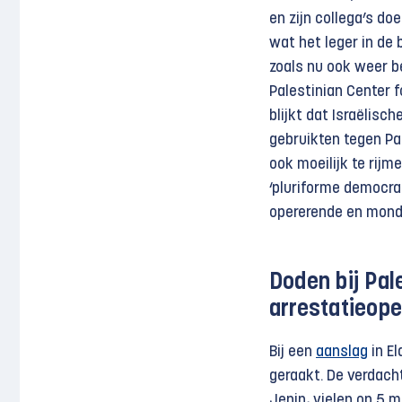
en zijn collega’s do
wat het leger in de 
zoals nu ook weer b
Palestinian Center
blijkt dat Israëlis
gebruikten tegen Pal
ook moeilijk te rij
‘pluriforme democra
opererende en mond
Doden bij Pale
arrestatieope
Bij een
aanslag
in El
geraakt. De verdacht
Jenin, vielen op 5 m