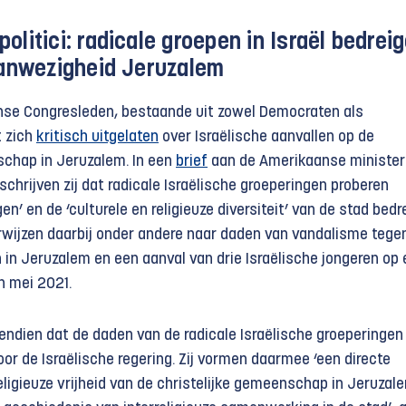
olitici: radicale groepen in Israël bedrei
aanwezigheid Jeruzalem
nse Congresleden, bestaande uit zowel Democraten als
t zich
kritisch uitgelaten
over Israëlische aanvallen op de
schap in Jeruzalem. In een
brief
aan de Amerikaanse minister
chrijven zij dat radicale Israëlische groeperingen proberen
en’ en de ‘culturele en religieuze diversiteit’ van de stad bedr
wijzen daarbij onder andere naar daden van vandalisme tege
 in Jeruzalem en een aanval van drie Israëlische jongeren op
n mei 2021.
endien dat de daden van de radicale Israëlische groeperingen
oor de Israëlische regering. Zij vormen daarmee ‘een directe
eligieuze vrijheid van de christelijke gemeenschap in Jeruzal