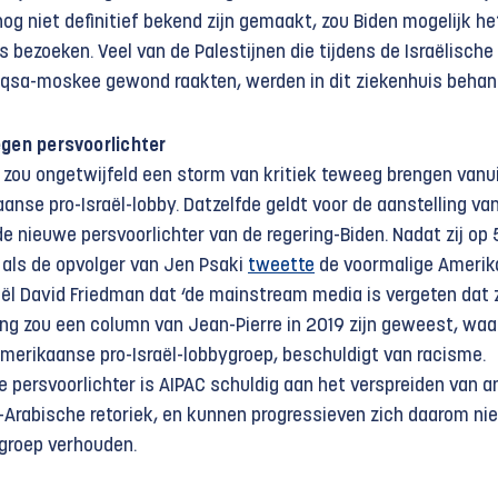
g niet definitief bekend zijn gemaakt, zou Biden mogelijk het
bezoeken. Veel van de Palestijnen die tijdens de Israëlische
Aqsa-moskee gewond raakten, werden in dit ziekenhuis behan
gen persvoorlichter
k zou ongetwijfeld een storm van kritiek teweeg brengen vanu
nse pro-Israël-lobby. Datzelfde geldt voor de aanstelling va
 de nieuwe persvoorlichter van de regering-Biden. Nadat zij op 
als de opvolger van Jen Psaki
tweette
de voormalige Ameri
ël David Friedman dat ‘de mainstream media is vergeten dat z
ding zou een column van Jean-Pierre in 2019 zijn geweest, waar
Amerikaanse pro-Israël-lobbygroep, beschuldigt van racisme.
 persvoorlichter is AIPAC schuldig aan het verspreiden van an
i-Arabische retoriek, en kunnen progressieven zich daarom nie
groep verhouden.