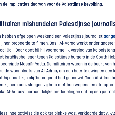
 de implicaties daarvan voor de Palestijnse bevolking.
ilitairen mishandelen Palestijnse journali
ren hebben afgelopen weekend een Palestijnse journalist
aange
j hen probeerde te filmen. Basil Al-Adraa werkt onder andere
l Call. Daar doet hij hij voornamelijk verslag van kolonisten
t Israëlische leger tegen Palestijnse burgers in de South He
 bedreigde Masafir Yatta. De militairen waren in de buurt van 
ns de woonplaats van Al-Adraa, om een boer te dwingen een k
t hij naast zijn olijfboomgaard had gebouwd. Toen Al-Adraa h
len zij hem aan, sloegen zij hem met hun wapens en stampten 
nks Al-Adraa’s herhaaldelijke mededelingen dat hij een journal
lestijnse activist die ook ter plekke was, verklaarde dat Al-A