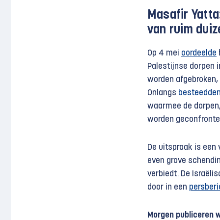
Masafir Yatta
van ruim duiz
Op 4 mei
oordeelde
Palestijnse dorpen
worden afgebroken, o
Onlangs
besteedde
waarmee de dorpen, 
worden geconfronte
De uitspraak is een
even grove schendin
verbiedt. De Israël
door in een
persberi
Morgen publiceren w