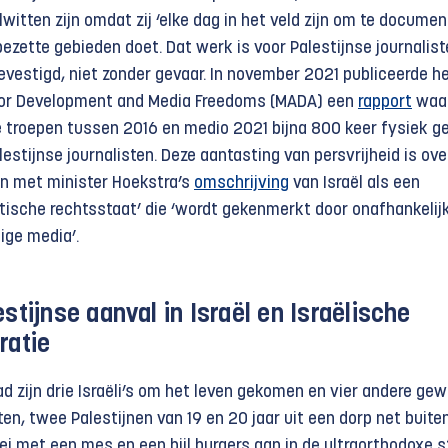
elwitten zijn omdat zij ‘elke dag in het veld zijn om te documen
bezette gebieden doet. Dat werk is voor Palestijnse journalist
evestigd, niet zonder gevaar. In november 2021 publiceerde h
 for Development and Media Freedoms (MADA) een
rapport
waar
che troepen tussen 2016 en medio 2021 bijna 800 keer fysiek g
estijnse journalisten. Deze aantasting van persvrijheid is ov
men met minister Hoekstra’s
omschrijving
van Israël als een
tische rechtsstaat’ die ‘wordt gekenmerkt door onafhankelij
ige media’.
stijnse aanval in Israël en Israëlische
ratie
ad zijn drie Israëli’s om het leven gekomen en vier andere ge
en, twee Palestijnen van 19 en 20 jaar uit een dorp net buite
ei met een mes en een bijl burgers aan in de ultraorthodoxe s