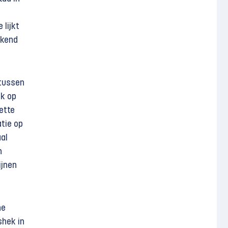
 lijkt
ekend
 tussen
ok op
zette
tie op
aal
n
ijnen
he
shek in