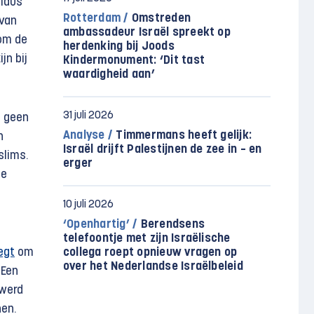
aldus
Rotterdam /
Omstreden
 van
ambassadeur Israël spreekt op
om de
herdenking bij Joods
jn bij
Kindermonument: ‘Dit tast
waardigheid aan’
31 juli 2026
t geen
Analyse /
Timmermans heeft gelijk:
n
Israël drijft Palestijnen de zee in – en
slims.
erger
de
10 juli 2026
‘Openhartig’ /
Berendsens
telefoontje met zijn Israëlische
egt
om
collega roept opnieuw vragen op
over het Nederlandse Israëlbeleid
 Een
 werd
nen.