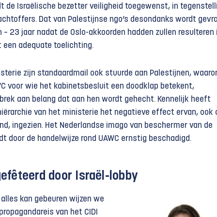
t de Israëlische bezetter veiligheid toegewenst, in tegenstell
lachtoffers. Dat van Palestijnse ngo’s desondanks wordt gevr
n – 23 jaar nadat de Oslo-akkoorden hadden zullen resulteren 
t een adequate toelichting.
isterie zijn standaardmail ook stuurde aan Palestijnen, waaro
C voor wie het kabinetsbesluit een doodklap betekent,
brek aan belang dat aan hen wordt gehecht. Kennelijk heeft
iërarchie van het ministerie het negatieve effect ervan, ook 
nd, ingezien. Het Nederlandse imago van beschermer van de
t door de handelwijze rond UAWC ernstig beschadigd.
ef
ê
teerd door Israël-lobby
 alles kan gebeuren wijzen we
 propagandareis van het CIDI