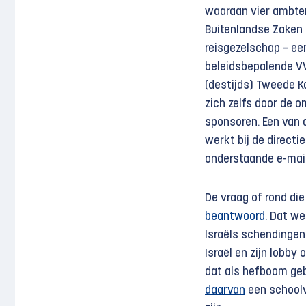
waaraan vier ambten
Buitenlandse Zaken
reisgezelschap – ee
beleidsbepalende V
(destijds) Tweede Ka
zich zelfs door de 
sponsoren. Een van
werkt bij de direct
onderstaande e-mail
De vraag of rond die
beantwoord
. Dat w
Israëls schendingen 
Israël en zijn lobb
dat als hefboom geb
daarvan
een schoolvo