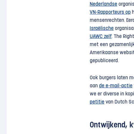
Nederlandse
organis
VN-Rapporteurs op
h
mensenrechten. Eerd
Israëlische
organisat
UAWC zelf
. The Rig
met een gezamenlij
Amerikaanse websi
gepubliceerd.
Ook burgers laten m
aan
de e-mail-actie
we er diverse in ko
petitie
van Dutch Sch
Ontwijkend, 