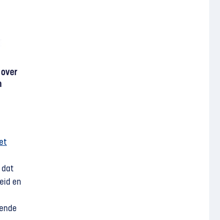
iet
 dat
eid en
gende