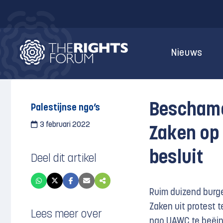
Nieuws
Beschame
Palestijnse ngo’s
3 februari 2022
Zaken op
besluit
Deel dit artikel
Ruim duizend burge
Zaken uit protest 
Lees meer over
ngo UAWC te beëind