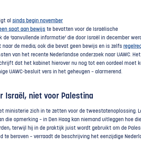
igt al
sinds begin november
een spat aan bewijs
te bevatten voor de Israëlische
k de ‘aanvullende informatie’ die door Israël in december wer
 naar de media; ook die bevat geen bewijs en is zelfs
regelre
sten van het recente Nederlandse onderzoek naar UAWC. Het 
chrijft dat het kabinet hierover nu nog tot een oordeel moet
ige UAWC-besluit vers in het geheugen – alarmerend.
r Israël, niet voor Palestina
het ministerie zich in te zetten voor de tweestatenoplossing. 
n die opmerking – in Den Haag kan niemand uitleggen hoe di
den, terwijl hij in de praktijk juist wordt gebruikt om de Pales
d te beroven – verraadt de beschrijving het eenzijdige Neder