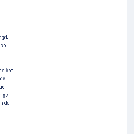
agd,
 op
an het
 de
ige
nige
jn de