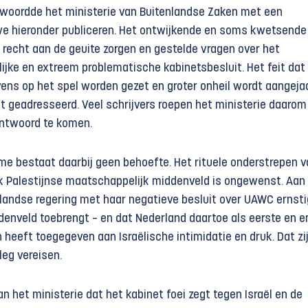
woordde het ministerie van Buitenlandse Zaken met een
we hieronder publiceren. Het ontwijkende en soms kwetsende
recht aan de geuite zorgen en gestelde vragen over het
ijke en extreem problematische kabinetsbesluit. Het feit dat
s op het spel worden gezet en groter onheil wordt aangeja
t geadresseerd. Veel schrijvers roepen het ministerie daarom
antwoord te komen.
me bestaat daarbij geen behoefte. Het rituele onderstrepen v
k Palestijnse maat­schappelijk middenveld is ongewenst. Aan
rlandse regering met haar negatieve besluit over UAWC ernst
enveld toebrengt – en dat Nederland daartoe als eerste en e
 heeft toegegeven aan Israëlische intimidatie en druk. Dat zi
leg vereisen.
 het ministerie dat het kabinet foei zegt tegen Israël en de