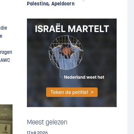
Palestina, Apeldoorn
die
te
vragen
 UAWC
Meest gelezen
17 juli 2026