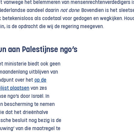
teit vanwege het belemmeren van mensenrechtenverdedigers i
Nederlandse aandeel daarin
not done
. Bovendien is het sleets
jk betekenisloos als codetaal voor gedogen en wegkijken. Hou
in, is de opdracht die wij de regering meegeven.
eun aan Palestijnse ngo’s
t ministerie biedt ook geen
 maandenlang uitblijven van
ndpunt over het
op de
lijst plaatsen
van zes
se ngo’s door Israël. In
 in bescherming te nemen
rie dat het drieënhalve
sche besluit nog bezig is de
ouwing’ van die maatregel te