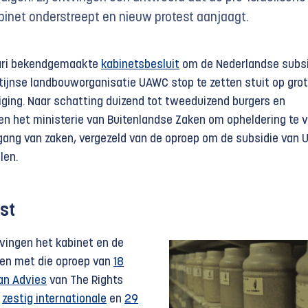
binet onderstreept en nieuw protest aanjaagt.
uari bekendgemaakte
kabinetsbesluit
om de Nederlandse subsi
tijnse landbouworganisatie UAWC stop te zetten stuit op gro
ging. Naar schatting duizend tot tweeduizend burgers en
en het ministerie van Buitenlandse Zaken om opheldering te 
ang van zaken, vergezeld van de oproep om de subsidie van
len.
st
vingen het kabinet en de
en met die oproep van
18
an Advies
van The Rights
n
zestig internationale
en
29