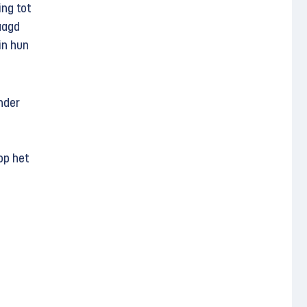
ing tot
aagd
in hun
nder
op het