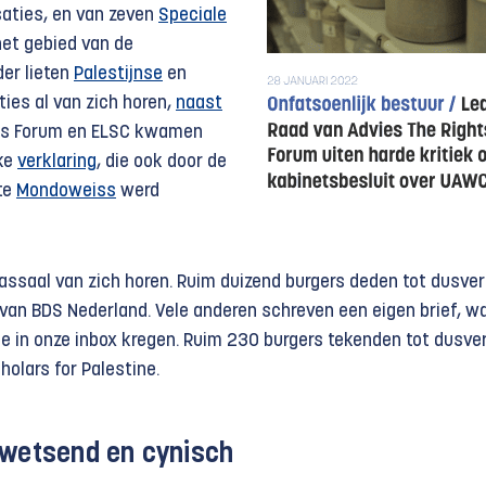
aties, en van zeven
Speciale
et gebied van de
er lieten
Palestijnse
en
ies al van zich horen,
naast
hts Forum en ELSC kwamen
ke
verklaring
, die ook door de
te
Mondoweiss
werd
assaal van zich horen. Ruim duizend burgers deden tot dusve
van BDS Nederland. Vele anderen schreven een eigen brief, w
pie in onze inbox kregen. Ruim 230 burgers tekenden tot dusve
olars for Palestine.
kwetsend en cynisch