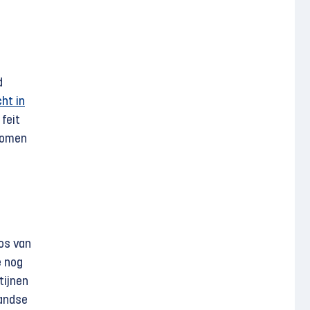
d
cht in
feit
 komen
Los van
e nog
tijnen
landse