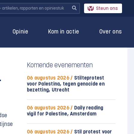
Steun ons
Opinie
Kom in actie
Over ons
Komende evenementen
-
06 augustus 2026 /
Stilteprotest
voor Palestina, tegen genocide en
bezetting, Utrecht
06 augustus 2026 /
Daily reading
vigil for Palestine, Amsterdam
dse
tijnse
06 augustus 2026 /
Stil protest voor