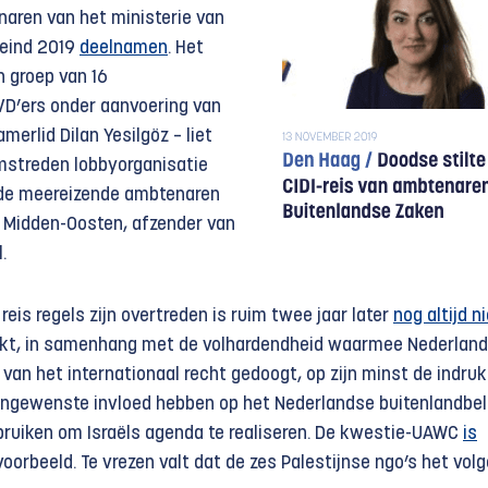
aren van het ministerie van
 eind 2019
deelnamen
. Het
n groep van 16
VD’ers onder aanvoering van
merlid Dilan Yesilgöz – liet
omstreden lobbyorganisatie
 de meereizende ambtenaren
ie Midden-Oosten, afzender van
.
 reis regels zijn overtreden is ruim twee jaar later
nog altijd n
ekt, in samenhang met de volhardendheid waarmee Nederland
van het internationaal recht gedoogt, op zijn minst de indruk
y ongewenste invloed hebben op het Nederlandse buitenlandbel
ruiken om Israëls agenda te realiseren. De kwestie-UAWC
is
orbeeld. Te vrezen valt dat de zes Palestijnse ngo’s het vol