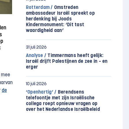
Rotterdam /
Omstreden
ambassadeur Israël spreekt op
herdenking bij Joods
Kindermonument: ‘Dit tast
waardigheid aan’
31 juli 2026
Analyse /
Timmermans heeft gelijk:
Israël drijft Palestijnen de zee in – en
erger
r mee
aarvan
10 juli 2026
r
de
‘Openhartig’ /
Berendsens
telefoontje met zijn Israëlische
collega roept opnieuw vragen op
over het Nederlandse Israëlbeleid