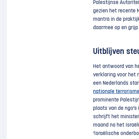
Palestijnse Autori
gezien het recente 
mantra in de prakti
daarmee op en grijp 
Uitblijven st
Het antwoord van he
verklaring voor het
een Nederlands sta
nationale terrorisme
prominente Palestijn
plaats van de ngo’s
schrijft het ministe
maand na het Israëli
‘Israëlische onderb