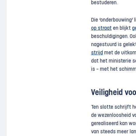
bestuderen.
Die ‘onderbouwing’ l
op straat
en blijkt
g
beschuldigingen. Oo
nagestuurd is gelekt
strijd
met de uitkom
dat het ministerie s
is – met het schimm
Veiligheid voo
Ten slotte schrijft 
de wezenloosheid va
gerealiseerd kan wor
van steeds meer lan