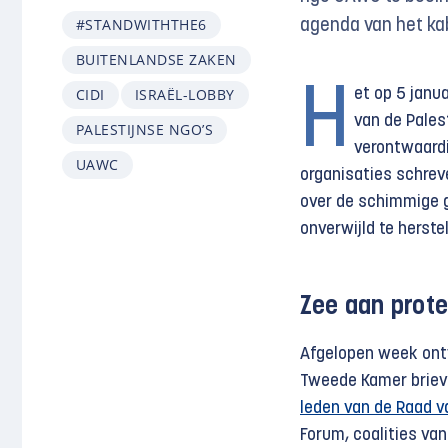
#STANDWITHTHE6
agenda van het ka
BUITENLANDSE ZAKEN
H
CIDI
ISRAËL-LOBBY
et op 5 jan
van de Pales
PALESTIJNSE NGO’S
verontwaardi
UAWC
organisaties schrev
over de schimmige g
onverwijld te herstel
Zee aan prote
Afgelopen week ont
Tweede Kamer briev
leden van de Raad v
Forum, coalities va