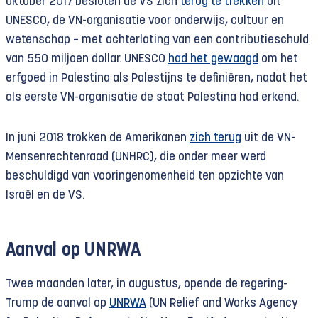
oktober 2017 besloten de VS zich
terug te trekken
uit
UNESCO, de VN-organisatie voor onderwijs, cultuur en
wetenschap – met achterlating van een contributieschuld
van 550 miljoen dollar. UNESCO
had het gewaagd
om het
erfgoed in Palestina als Palestijns te definiëren, nadat het
als eerste VN-organisatie de staat Palestina had erkend.
In juni 2018 trokken de Amerikanen
zich terug
uit de VN-
Mensenrechtenraad (UNHRC), die onder meer werd
beschuldigd van vooringenomenheid ten opzichte van
Israël en de VS.
Aanval op UNRWA
Twee maanden later, in augustus, opende de regering-
Trump de aanval op
UNRWA
(UN Relief and Works Agency