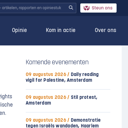
Steun ons
Opinie
Kom in actie
Over ons
Komende evenementen
09 augustus 2026 /
Daily reading
vigil for Palestine, Amsterdam
Rights
09 augustus 2026 /
Stil protest,
Amsterdam
lische
en.
09 augustus 2026 /
Demonstratie
tegen Israëls wandaden, Haarlem