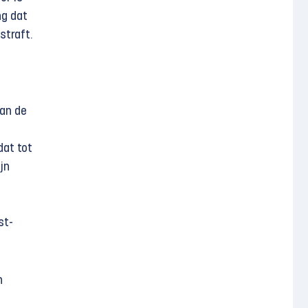
ng dat
straft.
van de
dat tot
jn
st-
n