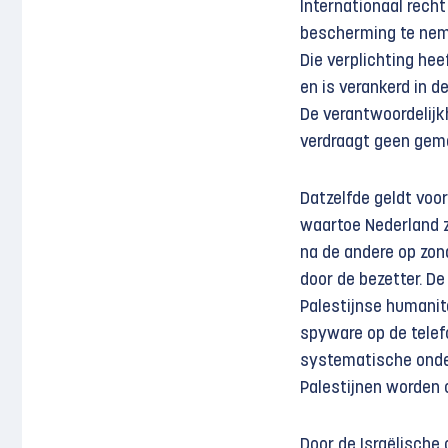
Internationaal recht
bescherming te neme
Die verplichting he
en is verankerd in 
De verantwoordelijkh
verdraagt geen gem
Datzelfde geldt voo
waartoe Nederland zi
na de andere op zond
door de bezetter. De
Palestijnse humanit
spyware op de telef
systematische onder
Palestijnen worden 
Door de Israëlische 