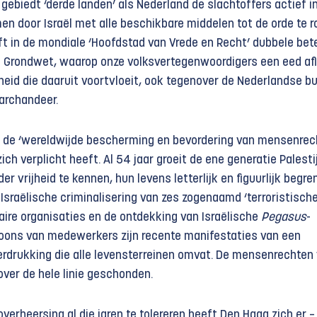
 gebiedt ‘derde landen’ als Nederland de slachtoffers actief i
n door Israël met alle beschikbare middelen tot de orde te r
eft in de mondiale ‘Hoofdstad van Vrede en Recht’ dubbele bet
de Grondwet, waarop onze volksvertegenwoordigers een eed af
eid die daaruit voortvloeit, ook tegenover de Nederlandse bu
archandeer.
r de ‘wereldwijde bescherming en bevordering van mensenrec
ch verplicht heeft. Al 54 jaar groeit de ene generatie Palesti
er vrijheid te kennen, hun levens letterlijk en figuurlijk begre
 Israëlische criminalisering van zes zogenaamd ‘terroris­tische
aire organisaties en de ontdekking van Israëlische
Pegasus
-
oons van medewerkers zijn recente manifestaties van een
drukking die alle levensterreinen omvat. De mensenrechten
over de hele linie geschonden.
overheersing al die jaren te tolereren heeft Den Haag zich er – 