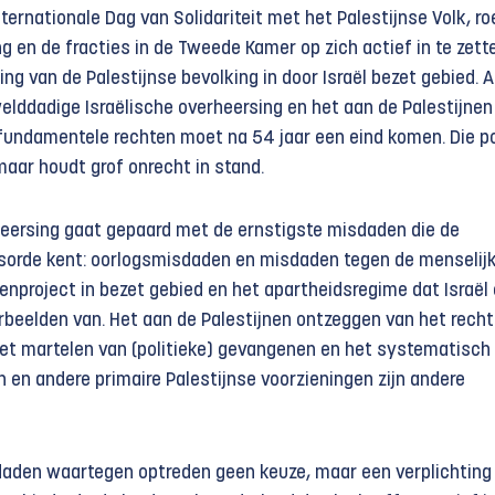
ternationale Dag van Solidariteit met het Palestijnse Volk, r
ng en de fracties in de Tweede Kamer op zich actief in te zett
g van de Palestijnse bevolking in door Israël bezet gebied. 
lddadige Israëlische overheersing en het aan de Palestijnen
undamentele rechten moet na 54 jaar een eind komen. Die po
maar houdt grof onrecht in stand.
heersing gaat gepaard met de ernstigste misdaden die de
tsorde kent: oorlogsmisdaden en misdaden tegen de menselijk
enproject in bezet gebied en het apartheids­regime dat Israël 
orbeelden van. Het aan de Palestijnen ontzeggen van het recht
 het martelen van (politieke) gevangenen en het systematisch
 en andere primaire Palestijnse voorzieningen zijn andere
daden waartegen optreden geen keuze, maar een verplichting 