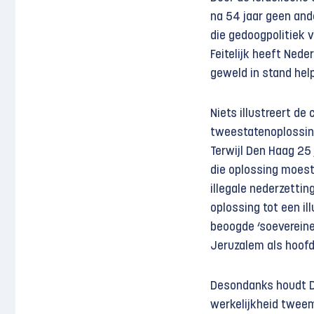
na 54 jaar geen and
die gedoogpolitiek v
Feitelijk heeft Nede
geweld in stand hel
Niets illustreert de
tweestaten­oplossin
Terwijl Den Haag 25 
die oplossing moest 
illegale nederzetti
oplossing tot een il
beoogde ‘soevereine
Jeruzalem als hoofd
Desondanks houdt D
werkelijkheid tweem