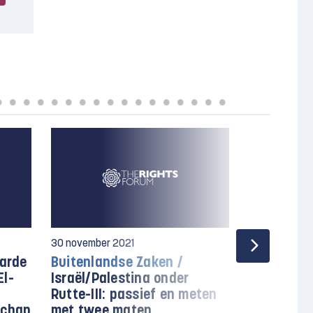
30 november 2021
3 november 2
arde
Buitenlandse Zaken /
Oproep /
N
El-
Israël/Palestina onder
stelling 
Rutte-III: passief en meten
op Palesti
schap
met twee maten