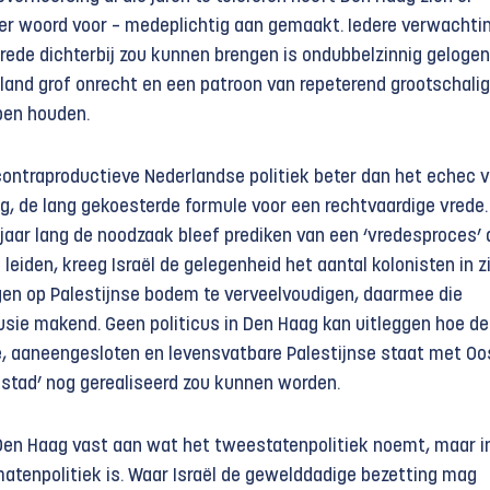
er woord voor – medeplichtig aan gemaakt. Iedere verwachti
rede dichterbij zou kunnen brengen is ondubbelzinnig gelogen
rland grof onrecht en een patroon van repeterend grootschalig
pen houden.
 contraproductieve Nederlandse politiek beter dan het echec 
g, de lang gekoesterde formule voor een rechtvaardige vrede.
jaar lang de noodzaak bleef prediken van een ‘vredesproces’ 
leiden, kreeg Israël de gelegenheid het aantal kolonisten in zi
ngen op Palestijnse bodem te verveelvoudigen, daarmee die
lusie makend. Geen politicus in Den Haag kan uitleggen hoe de
, aaneengesloten en levensvatbare Palestijnse staat met Oo
stad’ nog gerealiseerd zou kunnen worden.
en Haag vast aan wat het tweestatenpolitiek noemt, maar i
aten­politiek is. Waar Israël de gewelddadige bezetting mag