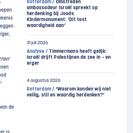
Rotterdam /
Omstreden
n
ambassadeur Israël spreekt op
oepen.
herdenking bij Joods
ekenis
Kindermonument: ‘Dit tast
waardigheid aan’
leggen.
rger,
31 juli 2026
Analyse /
Timmermans heeft gelijk:
Israël drijft Palestijnen de zee in – en
hten’
erger
jnen
nsd
4 augustus 2026
’
Rotterdam /
‘Waarom konden wij niet
veilig, stil en waardig herdenken?’
 van de
er is