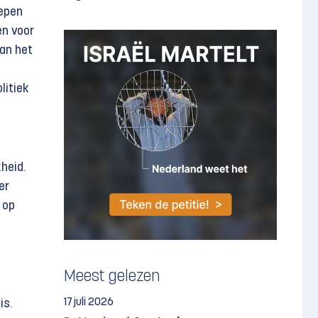
oepen
en voor
Aan het
litiek
heid.
er
 op
Meest gelezen
17 juli 2026
is.