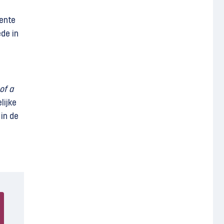
nente
ede in
of a
lijke
in de