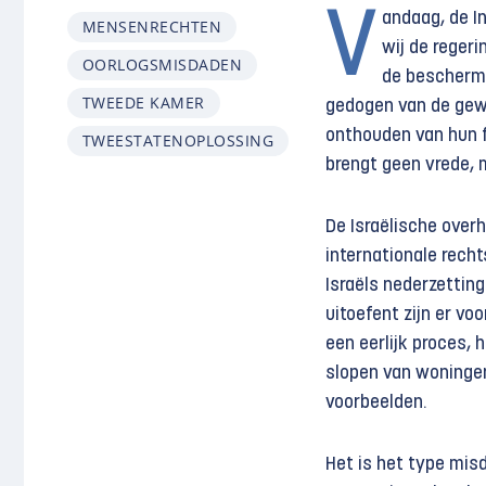
V
andaag, de In
MENSENRECHTEN
wij de regeri
OORLOGSMISDADEN
de beschermin
TWEEDE KAMER
gedogen van de gewe
onthouden van hun f
TWEESTATENOPLOSSING
brengt geen vrede, 
De Israëlische over
internationale rech
Israëls nederzetting
uitoefent zijn er vo
een eerlijk proces,
slopen van woningen
voorbeelden.
Het is het type mis