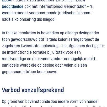
2334
– dateert van december 2016. In juli 2004
beoordeelde
ook het Internationaal Gerechtshof – ’s
werelds meest vooraan­staande juridische lichaam –
Israëls kolonisering als illegaal.
In talloze resoluties is bovendien op allengs dwingender
toon gewaarschuwd dat Israëls koloniseringsproject de
zogeheten tweestatenoplossing – de afgelopen dertig jaar
de internationale formule bij uitstek voor een
rechtvaardige en duurzame vrede – onmogelijk maakt.
Inmiddels wordt die oplossing door velen als een
gepasseerd station beschouwd.
Verbod vanzelfsprekend
Op grond van bovenstaande zou iedere vorm van handel