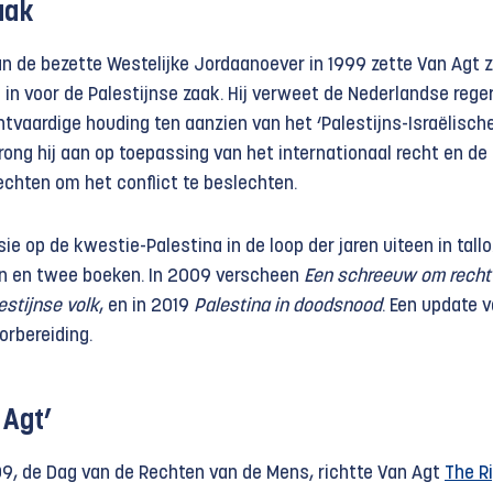
aak
n de bezette Westelijke Jordaanoever in 1999 zette Van Agt z
d in voor de Palestijnse zaak. Hij verweet de Nederlandse rege
chtvaardige houding ten aanzien van het ‘Palestijns-Israëlisch
 drong hij aan op toepassing van het internationaal recht en de
chten om het conflict te beslechten.
sie op de kwestie-Palestina in de loop der jaren uiteen in tall
en en twee boeken. In 2009 verscheen
Een schreeuw om recht
estijnse volk
, en in 2019
Palestina in doodsnood
. Een update 
orbereiding.
 Agt’
, de Dag van de Rechten van de Mens, richtte Van Agt
The R