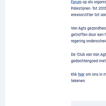
Forum
op als organis
Palestijnen. Tot 201
erevoorzitter tot aa
Van Agts gezondheid 
getroffen door een h
regering onderschei
De ‘Club van Van Ag
gedachtengoed met t
Klik
hier
om ons in m
tekenen.