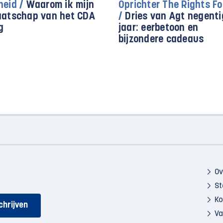
heid /
Waarom ik mijn
Oprichter The Rights F
aatschap van het CDA
/
Dries van Agt negenti
g
jaar: eerbetoon en
bijzondere cadeaus
Ov
St
Ko
Va