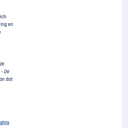
ich
ring en
e
oze
 – De
van dat
ights