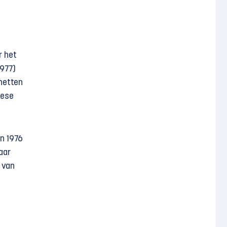
r het
1977)
inetten
pese
an 1976
jaar
 van