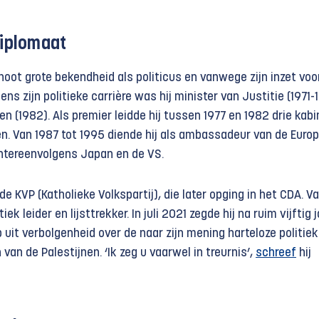
diplomaat
noot grote bekendheid als politicus en vanwege zijn inzet voo
dens zijn politieke carrière was hij minister van Justitie (1971-
n (1982). Als premier leidde hij tussen 1977 en 1982 drie kab
en. Van 1987 tot 1995 diende hij als ambassadeur van de Euro
tereenvolgens Japan en de VS.
de KVP (Katholieke Volkspartij), die later opging in het CDA. V
iek leider en lijsttrekker. In juli 2021 zegde hij na ruim vijftig 
 uit verbolgenheid over de naar zijn mening harteloze politiek
 van de Palestijnen. ‘Ik zeg u vaarwel in treurnis’,
schreef
hij