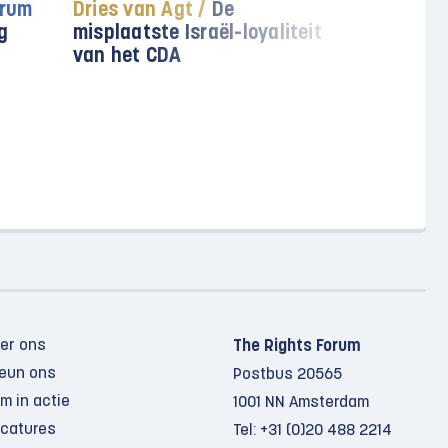
orum
Dries van Agt /
De
videobood
g
misplaatste Israël-loyaliteit
The Rights
van het CDA
van Agt bl
vooruit
er ons
The Rights Forum
eun ons
Postbus 20565
m in actie
1001 NN Amsterdam
catures
Tel:
+31 (0)20 488 2214