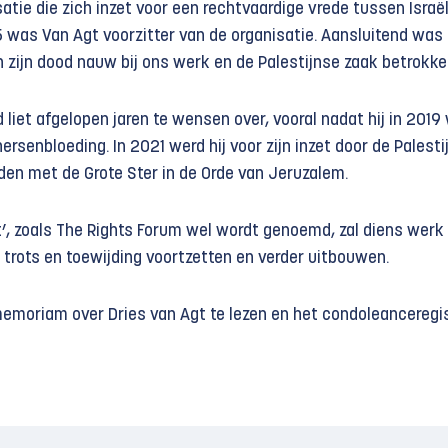
atie die zich inzet voor een rechtvaardige vrede tussen Israë
5 was Van Agt voorzitter van de organisatie. Aansluitend was h
n zijn dood nauw bij ons werk en de Palestijnse zaak betrokke
liet afgelopen jaren te wensen over, vooral nadat hij in 2019
ersenbloeding. In 2021 werd hij voor zijn inzet door de Palesti
den met de Grote Ster in de Orde van Jeruzalem.
t’, zoals The Rights Forum wel wordt genoemd, zal diens werk
rots en toewijding voortzetten en verder uitbouwen.
emoriam over Dries van Agt te lezen en het condoleanceregis