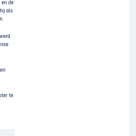
l en de
ij als
n.
 werd
jnse
 en
ter te