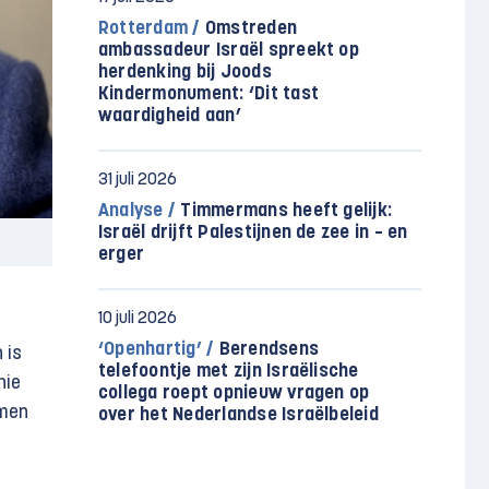
Rotterdam /
Omstreden
ambassadeur Israël spreekt op
herdenking bij Joods
Kindermonument: ‘Dit tast
waardigheid aan’
31 juli 2026
Analyse /
Timmermans heeft gelijk:
Israël drijft Palestijnen de zee in – en
erger
10 juli 2026
‘Openhartig’ /
Berendsens
 is
telefoontje met zijn Israëlische
nie
collega roept opnieuw vragen op
amen
over het Nederlandse Israëlbeleid