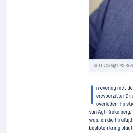
Dries van Agt (1931-20
I
n overleg met de
erevoorzitter Dr
overleden. Hij s
van Agt-Krekelberg,
was, en die hij altij
besloten kring plaa