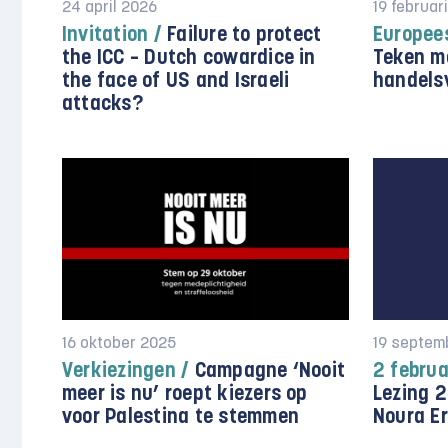
24 april 2026
19 februar
Invitation /
Failure to protect
Europees
the ICC – Dutch cowardice in
Teken m
the face of US and Israeli
handelsv
attacks?
16 oktober 2025
19 septem
Verkiezingen /
Campagne ‘Nooit
2 februa
meer is nu’ roept kiezers op
Lezing 2
voor Palestina te stemmen
Noura E