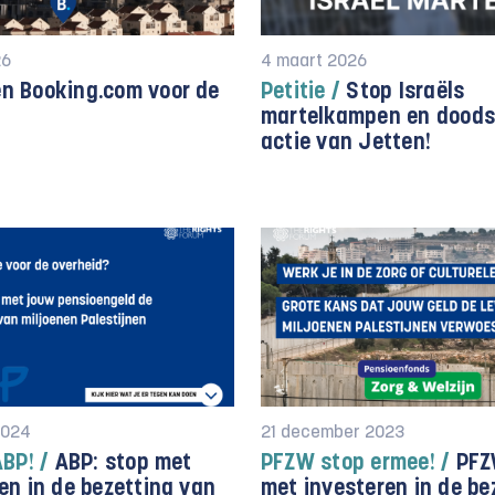
26
4 maart 2026
n Booking.com voor de
Petitie /
Stop Israëls
martelkampen en doodst
actie van Jetten!
2024
21 december 2023
ABP! /
ABP: stop met
PFZW stop ermee! /
PFZ
en in de bezetting van
met investeren in de be