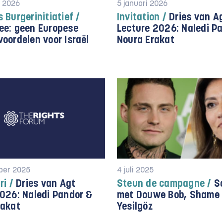
i 2026
5 januari 2026
 Burgerinitiatief /
Invitation /
Dries van A
ee: geen Europese
Lecture 2026: Naledi P
oordelen voor Israël
Noura Erakat
ber 2025
4 juli 2025
ri /
Dries van Agt
Steun de campagne /
So
026: Naledi Pandor &
met Douwe Bob, Shame
rakat
Yesilgöz