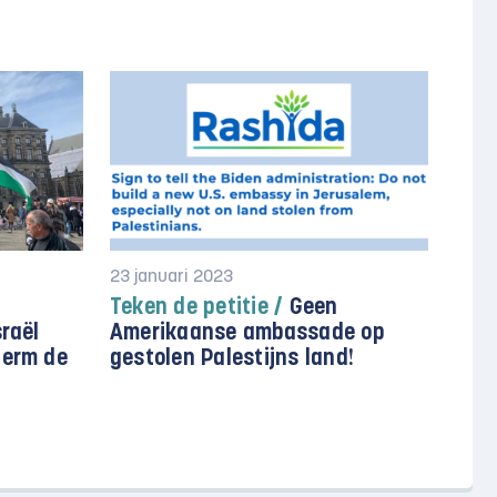
23 januari 2023
Teken de petitie /
Geen
sraël
Amerikaanse ambassade op
herm de
gestolen Palestijns land!