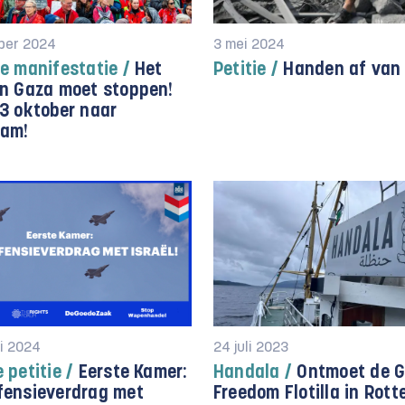
ber 2024
3 mei 2024
e manifestatie /
Het
Petitie /
Handen af van 
in Gaza moet stoppen!
3 oktober naar
am!
i 2024
24 juli 2023
 petitie /
Eerste Kamer:
Handala /
Ontmoet de 
fensieverdrag met
Freedom Flotilla in Rot