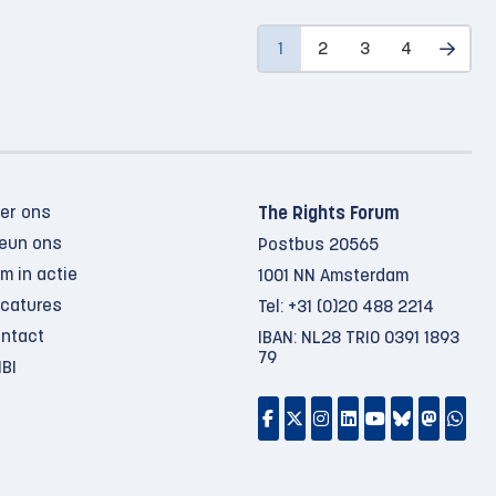
1
2
3
4
er ons
The Rights Forum
eun ons
Postbus 20565
m in actie
1001 NN Amsterdam
catures
Tel:
+31 (0)20 488 2214
ntact
IBAN: NL28 TRIO 0391 1893
79
BI