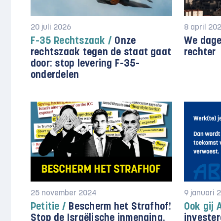
20 juli 2026
8 april 20
F-35 Rechtszaak /
Onze
We dage
rechtszaak tegen de staat gaat
rechter
door: stop levering F-35-
onderdelen
25 november 2024
9 januari 
Petitie /
Bescherm het Strafhof!
Ook gij 
Stop de Israëlische inmenging.
invester